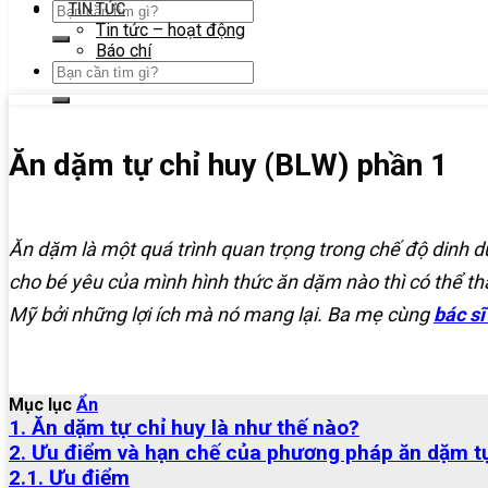
TIN TỨC
Tin tức – hoạt động
Báo chí
Ăn dặm tự chỉ huy (BLW) phần 1
Ăn dặm là một quá trình quan trọng trong chế độ dinh d
cho bé yêu của mình hình thức ăn dặm nào thì có thể
Mỹ bởi những lợi ích mà nó mang lại. Ba mẹ cùng
bác sĩ
Mục lục
Ẩn
1. Ăn dặm tự chỉ huy là như thế nào?
2. Ưu điểm và hạn chế của phương pháp ăn dặm t
2.1. Ưu điểm