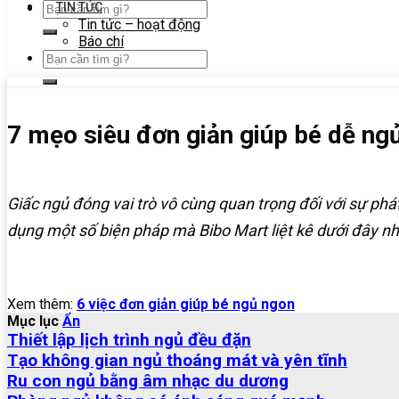
TIN TỨC
Tin tức – hoạt động
Báo chí
7 mẹo siêu đơn giản giúp bé dễ ng
Giấc ngủ đóng vai trò vô cùng quan trọng đối với sự phát
dụng một số biện pháp mà Bibo Mart liệt kê dưới đây nh
Xem thêm:
6 việc đơn giản giúp bé ngủ ngon
Mục lục
Ẩn
Thiết lập lịch trình ngủ đều đặn
Tạo không gian ngủ thoáng mát và yên tĩnh
Ru con ngủ bằng âm nhạc du dương