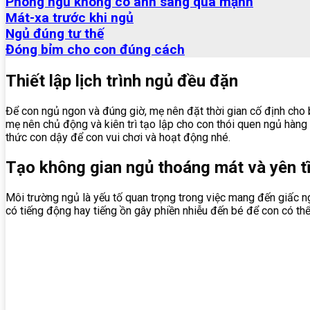
Phòng ngủ không có ánh sáng quá mạnh
Mát-xa trước khi ngủ
Ngủ đúng tư thế
Đóng bỉm cho con đúng cách
Thiết lập lịch trình ngủ đều đặn
Để con ngủ ngon và đúng giờ, mẹ nên đặt thời gian cố định cho b
mẹ nên chủ động và kiên trì tạo lập cho con thói quen ngủ hàng
thức con dậy để con vui chơi và hoạt động nhé.
Tạo không gian ngủ thoáng mát và yên t
Môi trường ngủ là yếu tố quan trọng trong việc mang đến giấc 
có tiếng động hay tiếng ồn gây phiền nhiễu đến bé để con có thể