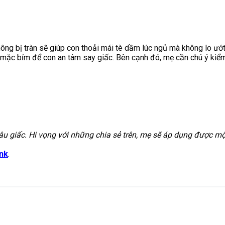
ông bị tràn sẽ giúp con thoải mái tè dầm lúc ngủ mà không lo ướt
 mặc bỉm để con an tâm say giấc. Bên cạnh đó, mẹ cần chú ý kiể
âu giấc. Hi vọng với những chia sẻ trên, mẹ sẽ áp dụng được m
nk
.