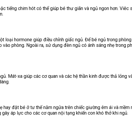
hoặc tiếng chim hót có thể giúp bé thư giãn và ngủ ngon hơn. V
n.
một loại hormone giúp điều chỉnh giấc ngủ. Để bé ngủ trong phòn
p vào phòng. Ngoài ra, sử dụng đèn ngủ có ánh sáng nhẹ trong ph
 ngủ. Mát-xa giúp các cơ quan và các hệ thần kinh được thả lỏng 
dàng.
hay đặt bé ở tư thế nằm ngửa trên chiếc giường êm ái và mềm mại
 gây áp lực cho các cơ quan nội tạng khiến con khó thở khi ngủ.