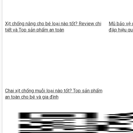
Xịt chống nắng cho bé loại nào tốt? Review chi
Mũ bảo vệ đ
tiết và Top sản phẩm an toàn
đập hiệu q
Chai xịt chống muỗi loại nào tốt? Top sản phẩm
an toàn cho bé và gia đình