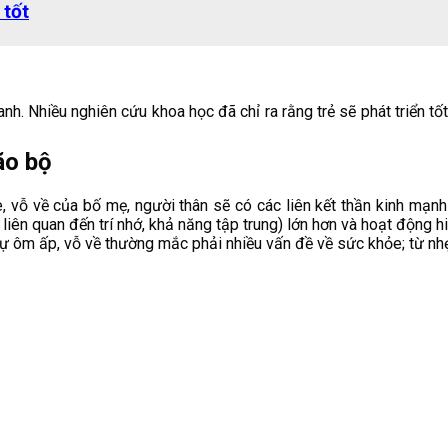
 tốt
. Nhiều nghiên cứu khoa học đã chỉ ra rằng trẻ sẽ phát triển tốt 
ão bộ
vỗ về của bố mẹ, người thân sẽ có các liên kết thần kinh mạnh 
iên quan đến trí nhớ, khả năng tập trung) lớn hơn và hoạt động h
ự ôm ấp, vỗ về thường mắc phải nhiều vấn đề về sức khỏe; từ nhẹ