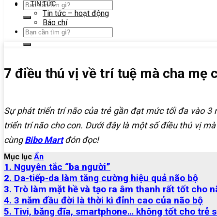
TIN TỨC
Tin tức – hoạt động
Báo chí
7 điều thú vị về trí tuệ mà cha mẹ
Sự phát triển trí não của trẻ gần đạt mức tối đa vào 
triển trí não cho con. Dưới đây là một số điều thú vị 
cùng
Bibo Mart
đón đọc!
Mục lục
Ẩn
1. Nguyên tắc “ba người”
2. Da-tiếp-da làm tăng cường hiệu quả não bộ
3. Trò làm mặt hề và tạo ra âm thanh rất tốt cho n
4. 3 năm đầu đời là thời kì đỉnh cao của não bộ
5. Tivi, băng đĩa, smartphone… không tốt cho trẻ s