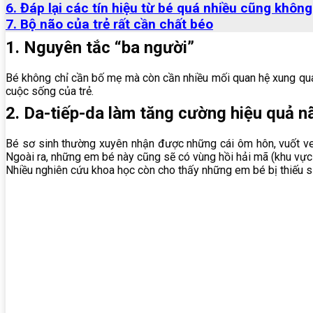
6. Đáp lại các tín hiệu từ bé quá nhiều cũng không
7. Bộ não của trẻ rất cần chất béo
1. Nguyên tắc “ba người”
Bé không chỉ cần bố mẹ mà còn cần nhiều mối quan hệ xung quanh
cuộc sống của trẻ.
2. Da-tiếp-da làm tăng cường hiệu quả n
Bé sơ sinh thường xuyên nhận được những cái ôm hôn, vuốt ve, 
Ngoài ra, những em bé này cũng sẽ có vùng hồi hải mã (khu vực l
Nhiều nghiên cứu khoa học còn cho thấy những em bé bị thiếu s