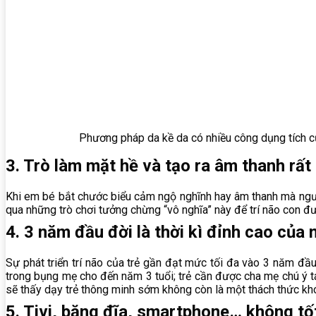
Phương pháp da kề da có nhiều công dụng tích cự
3. Trò làm mặt hề và tạo ra âm thanh rất 
Khi em bé bắt chước biểu cảm ngộ nghĩnh hay âm thanh mà người 
qua những trò chơi tưởng chừng “vô nghĩa” này để trí não con đư
4. 3 năm đầu đời là thời kì đỉnh cao của 
Sự phát triển trí não của trẻ gần đạt mức tối đa vào 3 năm đầ
trong bụng mẹ cho đến năm 3 tuổi; trẻ cần được cha mẹ chú ý tá
sẽ thấy dạy trẻ thông minh sớm không còn là một thách thức kh
5. Tivi, băng đĩa, smartphone… không tốt