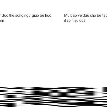
 đọc thẻ song ngữ giúp bé học
Mũ bảo vệ đầu cho bé tập 
sớm
đập hiệu quả