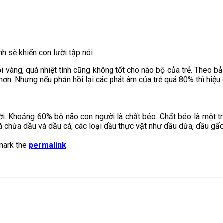
h sẽ khiến con lười tập nói
vội vàng, quá nhiệt tình cũng không tốt cho não bộ của trẻ. Theo
 hơn. Nhưng nếu phản hồi lại các phát âm của trẻ quá 80% thì hiệu q
ời. Khoảng 60% bộ não con người là chất béo. Chất béo là một t
chứa dầu và dầu cá; các loại dầu thực vật như dầu dừa, dầu gấc, 
mark the
permalink
.