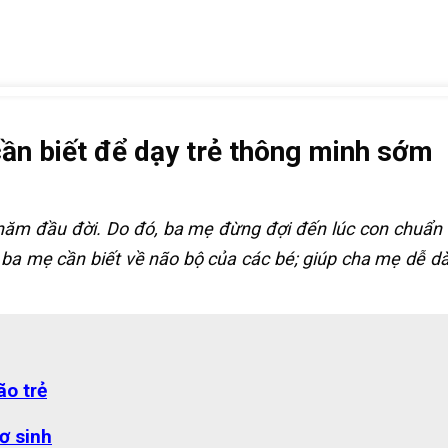
 cần biết để dạy trẻ thông minh sớm
3 năm đầu đời. Do đó, ba mẹ đừng đợi đến lúc con chuẩn
mà ba mẹ cần biết về não bộ của các bé; giúp cha mẹ dễ d
ão trẻ
ơ sinh