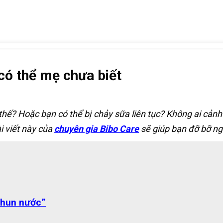
 có thể mẹ chưa biết
hế? Hoặc bạn có thể bị chảy sữa liên tục? Không ai cảnh 
i viết này của
chuyên gia Bibo Care
sẽ giúp bạn đỡ bỡ ng
 phun nước”