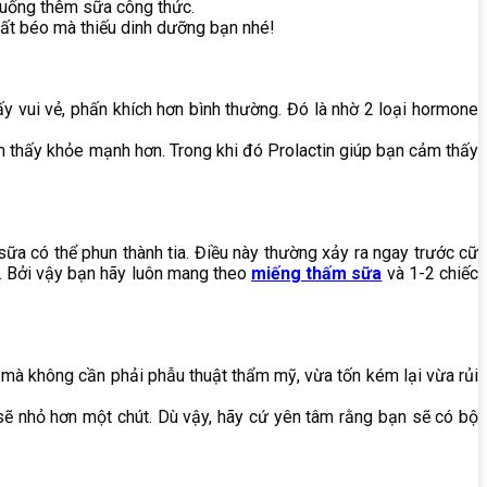
 uống thêm sữa công thức.
hất béo mà thiếu dinh dưỡng bạn nhé!
y vui vẻ, phấn khích hơn bình thường. Đó là nhờ 2 loại hormone
 thấy khỏe mạnh hơn. Trong khi đó Prolactin giúp bạn cảm thấy
sữa có thể phun thành tia. Điều này thường xảy ra ngay trước cữ
y. Bởi vậy bạn hãy luôn mang theo
miếng thấm sữa
và 1-2 chiếc
y mà không cần phải phẫu thuật thẩm mỹ, vừa tốn kém lại vừa rủi
sẽ nhỏ hơn một chút. Dù vậy, hãy cứ yên tâm rằng bạn sẽ có bộ