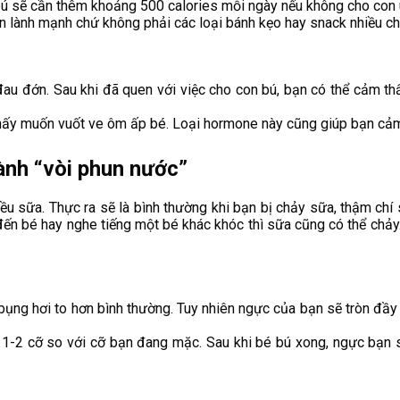
bú sẽ cần thêm khoảng 500 calories mỗi ngày nếu không cho con
ăn lành mạnh chứ không phải các loại bánh kẹo hay snack nhiều c
u đớn. Sau khi đã quen với việc cho con bú, bạn có thể cảm thấ
thấy muốn vuốt ve ôm ấp bé. Loại hormone này cũng giúp bạn cảm
hành “vòi phun nước”
u sữa. Thực ra sẽ là bình thường khi bạn bị chảy sữa, thậm chí 
 đến bé hay nghe tiếng một bé khác khóc thì sữa cũng có thể chả
 bụng hơi to hơn bình thường. Tuy nhiên ngực của bạn sẽ tròn đầ
 1-2 cỡ so với cỡ bạn đang mặc. Sau khi bé bú xong, ngực bạn 