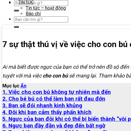
TIN TỨC
Tin tức – hoạt động
Báo chí
7 sự thật thú vị về việc cho con bú
Ai mà biết được ngực của bạn có thể trở nên đồ sộ đến t
tuyệt vời mà việc
cho con bú
sẽ mang lại. Tham khảo bà
Mục lục
Ẩn
1. Việc cho con bú không tự nhiên mà đến
2. Cho bé bú có thể làm bạn rất đau đớn
3. Bạn sẽ đói nhanh kinh khủng
4. Đôi khi bạn cảm thấy phấn khích
5. Ngực của bạn đôi khi có thể bị biến thành “vòi
6. Ngực bạn đầy đặn và đẹp đến bất ngờ