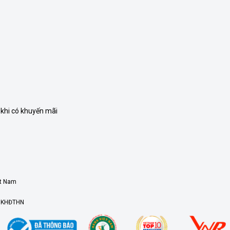
 khi có khuyến mãi
ệt Nam
ở KHĐTHN