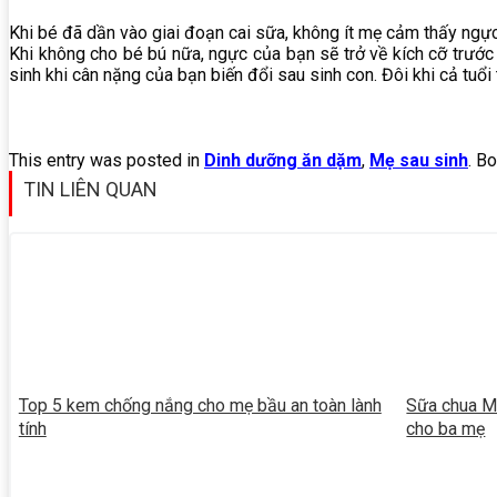
Khi bé đã dần vào giai đoạn cai sữa, không ít mẹ cảm thấy ngực
Khi không cho bé bú nữa, ngực của bạn sẽ trở về kích cỡ trước
sinh khi cân nặng của bạn biến đổi sau sinh con. Đôi khi cả tuổ
This entry was posted in
Dinh dưỡng ăn dặm
,
Mẹ sau sinh
. B
TIN LIÊN QUAN
Top 5 kem chống nắng cho mẹ bầu an toàn lành
Sữa chua Me
tính
cho ba mẹ