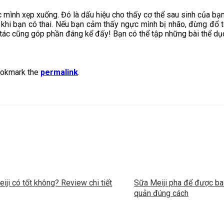
 mình xẹp xuống. Đó là dấu hiệu cho thấy cơ thể sau sinh của bạ
 khi bạn có thai. Nếu bạn cảm thấy ngực mình bị nhão, đừng đổ tộ
i tác cũng góp phần đáng kể đấy! Bạn có thể tập những bài thể dục
ookmark the
permalink
.
iji có tốt không? Review chi tiết
Sữa Meiji pha để được b
quản đúng cách