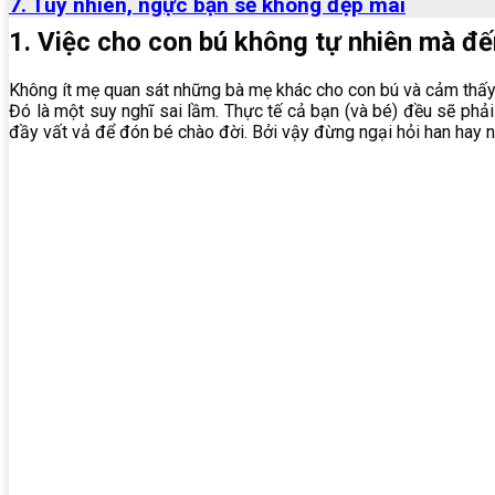
7. Tuy nhiên, ngực bạn sẽ không đẹp mãi
1. Việc cho con bú không tự nhiên mà đế
Không ít mẹ quan sát những bà mẹ khác cho con bú và cảm thấy đ
Đó là một suy nghĩ sai lầm. Thực tế cả bạn (và bé) đều sẽ phải
đầy vất vả để đón bé chào đời. Bởi vậy đừng ngại hỏi han hay 