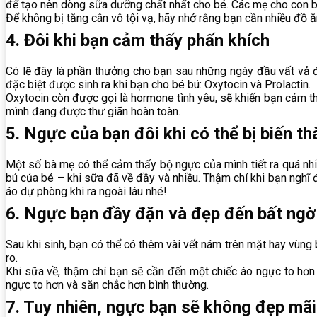
để tạo nên dòng sữa dưỡng chất nhất cho bé. Các mẹ cho con 
Để không bị tăng cân vô tội vạ, hãy nhớ rằng bạn cần nhiều đồ 
4. Đôi khi bạn cảm thấy phấn khích
Có lẽ đây là phần thưởng cho bạn sau những ngày đầu vất vả đa
đặc biệt được sinh ra khi bạn cho bé bú: Oxytocin và Prolactin.
Oxytocin còn được gọi là hormone tình yêu, sẽ khiến bạn cảm 
mình đang được thư giãn hoàn toàn.
5. Ngực của bạn đôi khi có thể bị biến t
Một số bà mẹ có thể cảm thấy bộ ngực của mình tiết ra quá nhiề
bú của bé – khi sữa đã về đầy và nhiều. Thậm chí khi bạn nghĩ
áo dự phòng khi ra ngoài lâu nhé!
6. Ngực bạn đầy đặn và đẹp đến bất ngờ
Sau khi sinh, bạn có thể có thêm vài vết nám trên mặt hay vùng
ro.
Khi sữa về, thậm chí bạn sẽ cần đến một chiếc áo ngực to hơn
ngực to hơn và săn chắc hơn bình thường.
7. Tuy nhiên, ngực bạn sẽ không đẹp mãi