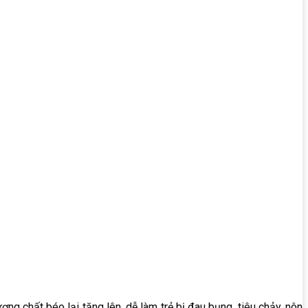
ng chất béo lại tăng lên, dễ làm trẻ bị đau bụng, tiêu chảy, nôn