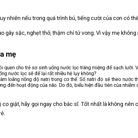
Tuy nhiên nếu trong quá trình bú, tiếng cười của con có th
vào gây sặc, nghẹt thở, thậm chí tử vong. Vì vậy mẹ không
ữa mẹ
i quen cho trẻ sơ sinh uống nước lọc tráng miệng để sạch lưỡi. V
ống nước lọc sẽ để lại rất nhiều hệ lụy không?
m loãng nồng độ natri trong cơ thể. Số natri đó sẽ theo nước th
 hưởng đến hoạt động của não. Do đó, biểu hiện đầu tiên của nhiễm 
co giật, hãy gọi ngay cho bác sĩ. Tốt nhất là không nên c
rẻ.