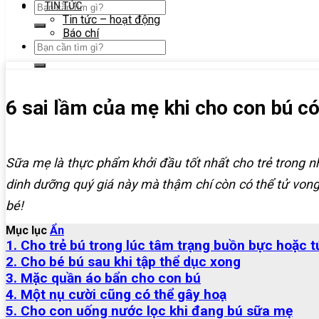
TIN TỨC
Tin tức – hoạt động
Báo chí
6 sai lầm của mẹ khi cho con bú có
Sữa mẹ là thực phẩm khởi đầu tốt nhất cho trẻ trong 
dinh dưỡng quý giá này mà thậm chí còn có thể tử von
bé!
Mục lục
Ẩn
1. Cho trẻ bú trong lúc tâm trạng buồn bực hoặc t
2. Cho bé bú sau khi tập thể dục xong
3. Mặc quần áo bẩn cho con bú
4. Một nụ cười cũng có thể gây hoạ
5. Cho con uống nước lọc khi đang bú sữa mẹ