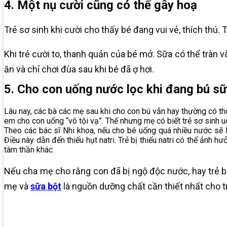
4. Một nụ cười cũng có thể gây hoạ
Trẻ sơ sinh khi cười cho thấy bé đang vui vẻ, thích thú. 
Khi trẻ cười to, thanh quản của bé mở. Sữa có thể tràn 
ăn và chỉ chơi đùa sau khi bé đã ợ hơi.
5. Cho con uống nước lọc khi đang bú s
Lâu nay, các bà các mẹ sau khi cho con bú vẫn hay thường có thó
em cho con uống “vô tội vạ”. Thế nhưng mẹ có biết trẻ sơ sinh u
Theo các bác sĩ Nhi khoa, nếu cho bé uống quá nhiều nước sẽ là
Điều này dẫn đến thiếu hụt natri. Trẻ bị thiếu natri có thể ảnh
tâm thần khác.
Nếu cha mẹ cho rằng con đã bị ngộ độc nước, hay trẻ bị 
mẹ và
sữa bột
là nguồn dưỡng chất cần thiết nhất cho t