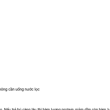
không cần uống nước lọc
. Nếu trẻ bú càng lâu thì hàm lượng protein giảm dần còn hàm lượ