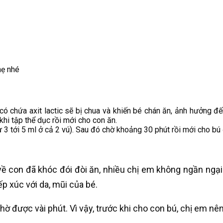
mẹ nhé
a có chứa axit lactic sẽ bị chua và khiến bé chán ăn, ảnh hưởng 
hi tập thể dục rồi mới cho con ăn.
3 tới 5 ml ở cả 2 vú). Sau đó chờ khoảng 30 phút rồi mới cho bú 
về con đã khóc đói đòi ăn, nhiều chị em không ngần ng
ếp xúc với da, mũi của bé.
 được vài phút. Vì vậy, trước khi cho con bú, chị em nên