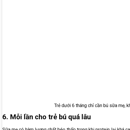
Trẻ dưới 6 tháng chỉ cần bú sữa mẹ, 
6. Mỗi lần cho trẻ bú quá lâu
Sữa mẹ có hàm lượng chất béo thấp trong khi protein lại khá cao