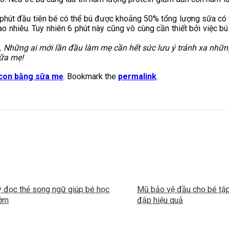
2 phút đầu tiên bé có thể bú được khoảng 50% tổng lượng sữa có 
 nhiêu. Tuy nhiên 6 phút này cũng vô cùng cần thiết bởi việc bú
. Những ai mới lần đầu làm mẹ cần hết sức lưu ý tránh xa nhữ
sữa mẹ!
con bằng sữa mẹ
. Bookmark the
permalink
.
 đọc thẻ song ngữ giúp bé học
Mũ bảo vệ đầu cho bé tập 
sớm
đập hiệu quả