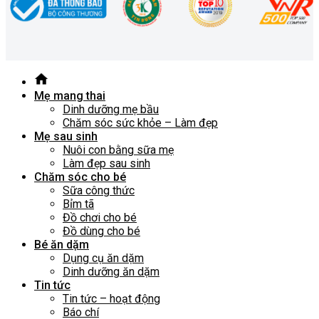
Mẹ mang thai
Dinh dưỡng mẹ bầu
Chăm sóc sức khỏe – Làm đẹp
Mẹ sau sinh
Nuôi con bằng sữa mẹ
Làm đẹp sau sinh
Chăm sóc cho bé
Sữa công thức
Bỉm tã
Đồ chơi cho bé
Đồ dùng cho bé
Bé ăn dặm
Dụng cụ ăn dặm
Dinh dưỡng ăn dặm
Tin tức
Tin tức – hoạt động
Báo chí