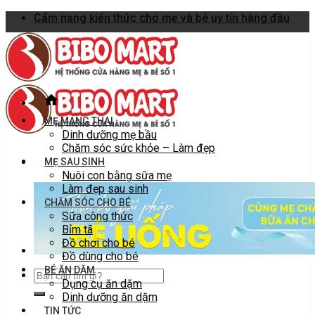
Skip
Cẩm nang kiến thức cho mẹ và bé uy tín hàng đầu
to
content
MẸ MANG THAI
Dinh dưỡng mẹ bầu
Chăm sóc sức khỏe – Làm đẹp
MẸ SAU SINH
Nuôi con bằng sữa mẹ
Làm đẹp sau sinh
CHĂM SÓC CHO BÉ
Sữa công thức
Bỉm tã
Đồ chơi cho bé
Đồ dùng cho bé
BÉ ĂN DẶM
Dụng cụ ăn dặm
Dinh dưỡng ăn dặm
TIN TỨC