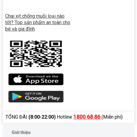
Chai xịt chống muỗi loại nào
tốt? Top sản phẩm an toàn cho
bé và gia đình
1800 68 86
TỔNG ĐÀI
(8:00-22:00)
Hotline
(Miễn phí)
Giới thiệu