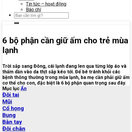
Tin tức – hoạt động
Báo chí
6 bộ phận cần giữ ấm cho trẻ mùa
lạnh
Trời sắp sang Đông, cái lạnh đang len qua từng lớp áo và
thấm dần vào da thịt sắp kéo tới. Để bé tránh khỏi các
bệnh thông thường trong mùa lạnh, ba mẹ cần phải giữ ấm
cơ thể cho con, đặc biệt là 6 bộ phận quan trọng sau đây.
Mục lục
Ẩn
Đôi tai
Mũi
Cổ họng
Bụng
Bàn tay
Đôi chân