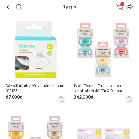
0
Ty giả
Dây giữ túi nhai và ty ngậm Kidsme
Ty giả Tommie Tippee silicon
160128
UltraLight vỉ đôi (Từ 0-6 tháng)
87.000
đ
342.000
đ