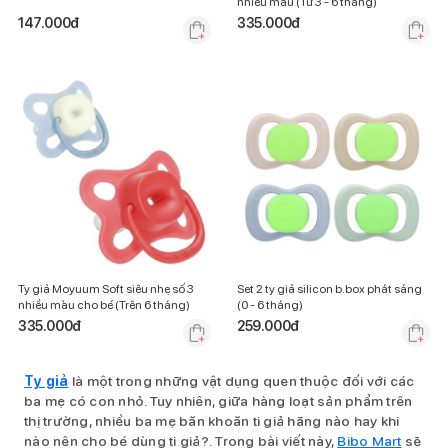
nhiều màu (Từ 3 - 6 tháng)
147.000
đ
335.000
đ
Ty giả Moyuum Soft siêu nhẹ số 3
Set 2 ty giả silicon b.box phát sáng
nhiều màu cho bé (Trên 6 tháng)
(0 - 6 tháng)
335.000
đ
259.000
đ
Ty giả
là một trong những vật dụng quen thuộc đối với các
ba mẹ có con nhỏ. Tuy nhiên, giữa hàng loạt sản phẩm trên
thị trường, nhiều ba mẹ băn khoăn ti giả hãng nào hay khi
nào nên cho bé dùng ti giả?. Trong bài viết này,
Bibo Mart
sẽ