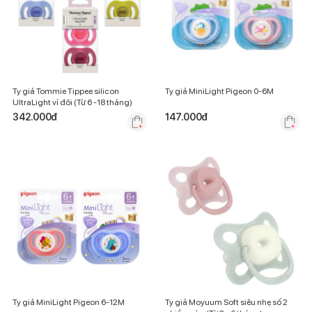
Ty giả Tommie Tippee silicon
Ty giả MiniLight Pigeon 0-6M
UltraLight vỉ đôi (Từ 6 -18 tháng)
342.000
đ
147.000
đ
Ty giả MiniLight Pigeon 6-12M
Ty giả Moyuum Soft siêu nhẹ số 2