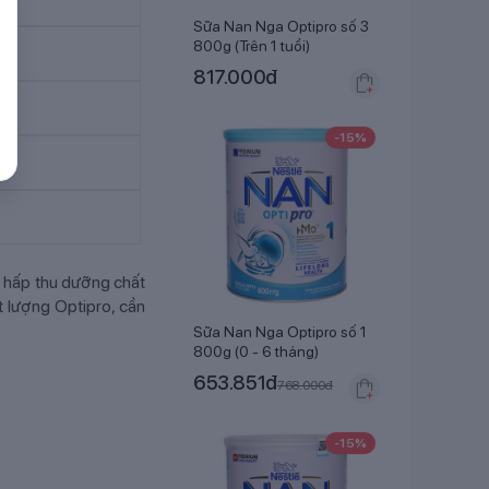
Sữa Nan Nga Optipro số 3
800g (Trên 1 tuổi)
817.000
đ
-
15
%
é hấp thu dưỡng chất
t lượng Optipro, cần
Sữa Nan Nga Optipro số 1
800g (0 - 6 tháng)
653.851
đ
768.000
đ
-
15
%