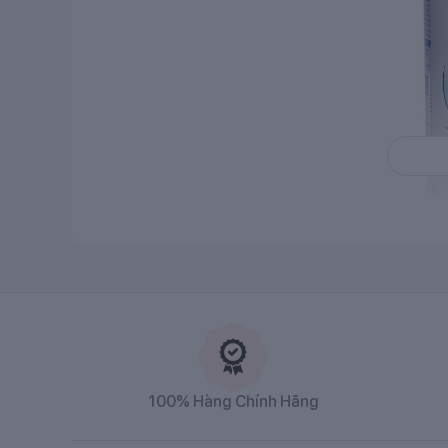
1. Giới thiệu chung về Sữa Nan Nga số 3
1.1 Nguồn gốc xuất xứ
100% Hàng Chính Hãng
Sữa Nan Nga số 3
là sản phẩm thuộc dòng
sữa bộ
Nga, đảm bảo quy trình nghiêm ngặt về chất lượng v