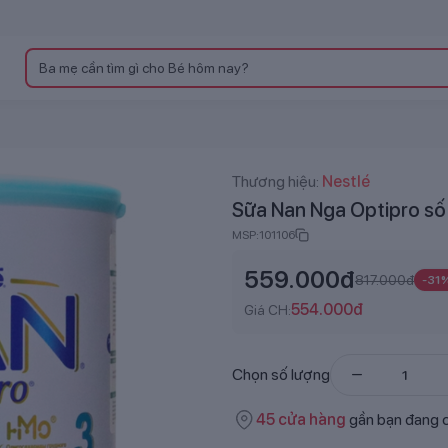
Thương hiệu:
Nestlé
Sữa Nan Nga Optipro số 
MSP:
101106
559.000
đ
817.000
đ
-
31
554.000
đ
Giá CH:
Chọn số lượng
45
cửa hàng
gần bạn đang 