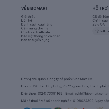
VỀ BIBOMART
HỖ TRỢ
Giới thiệu
CS đổi hàn
Liên hệ
Chính sác
Danh sách cửa hàng
Zalo OA
Cẩm nang cho mẹ
Hotlin
Chính sách Affiliate
Bảo mật thông tin cá nhân
Bản tin tuyển dụng
Đơn vị chủ quản: Công ty cổ phần Bibo Mart TM
Địa chỉ: 120 Trần Duy Hưng, Phường Yên Hòa, Thành phố H
Điện thoại: (024) 73091168 - Email: cskh@bibomart.com.v
Nestl
Mã số thuế / Mã số doanh nghiệp: 0108024302, Ngày cấ
1.2 Đối tượng sử dụng