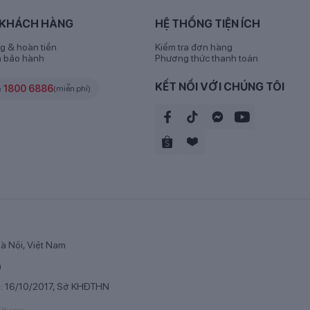
 KHÁCH HÀNG
HỆ THỐNG TIỆN ÍCH
g & hoàn tiền
Kiểm tra đơn hàng
h bảo hành
Phương thức thanh toán
KẾT NỐI VỚI CHÚNG TÔI
e
1800 6886
(miễn phí)
à Nội, Việt Nam
n
é - thương hiệu dinh dưỡng uy tín thế giới
p: 16/10/2017, Sở KHĐTHN