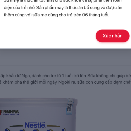
Sữa mẹ là thức ăn tốt nhất cho sức khỏe và sự phát triển toàn
diện của trẻ nhỏ. Sản phẩm này là thức ăn bổ sung và được ăn
0g
thêm cùng với sữa mẹ dùng cho trẻ trên 06 tháng tuổi.
Xác nhận
p khẩu từ Nga, dành cho trẻ từ 1 tuổi trở lên. Sữa không chỉ giúp b
é khám phá thế giới mỗi ngày. Ngoài ra, sữa còn cung cấp đạm chấ