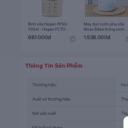
Bình sữa Hegen PPSU
Máy đun nước pha sữa
150ml - Hegen PCTO
Moaz Bébé thông minh
Feeding Botle PPSU
MB-002
681.000
đ
1.538.000
đ
Thông Tin Sản Phẩm
Thương hiệu
Nes
Xuất xứ thương hiệu
Thụ
Nơi sản xuất
Thụ
Độ tuổi sử dụng