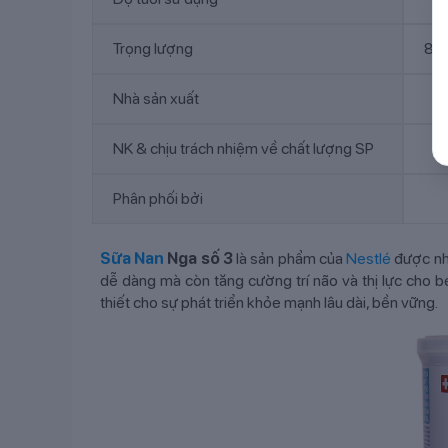
Trọng lượng
80
Nhà sản xuất
NK & chịu trách nhiệm về chất lượng SP
Phân phối bởi
Sữa Nan
Nga số 3
là sản phẩm của
Nestlé
được nhậ
dễ dàng mà còn tăng cường trí não và thị lực cho b
thiết cho sự phát triển khỏe mạnh lâu dài, bền vững.