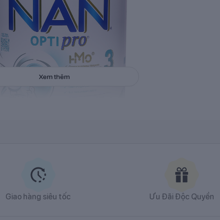
Xem thêm
Sữa Nan Nga Optipro số 3
Giao hàng siêu tốc
Ưu Đãi Độc Quyền
t
Nan Optipro thuộc tập đoàn Nestlé của Thụy Sĩ. Sản phẩm được nh
à an toàn thực phẩm.