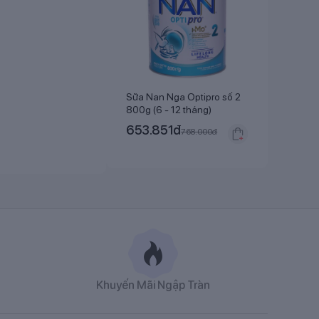
Sữa Nan Nga Optipro số 2
800g (6 - 12 tháng)
653.851
đ
768.000
đ
Khuyến Mãi Ngập Tràn
ập khẩu trực tiếp từ