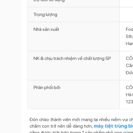
Trọng lượng
Nhà sản xuất
Fos
5th
Hai
NK & chịu trách nhiệm về chất lượng SP
CÔ
Căn
Đức
Phân phối bởi
CÔ
Hà 
123
Đón chào thành viên mới mang lại nhiều niềm vui ch
chăm con trở nên dễ dàng hơn,
máy tiệt trùng b
năng được tích hợp trong 1 sản phẩm nhỏ gọn cùng t