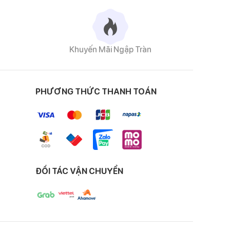
yệt đối với sức khỏe
Khuyến Mãi Ngập Tràn
hịu được nhiệt, chịu
PHƯƠNG THỨC THANH TOÁN
ĐỐI TÁC VẬN CHUYỂN