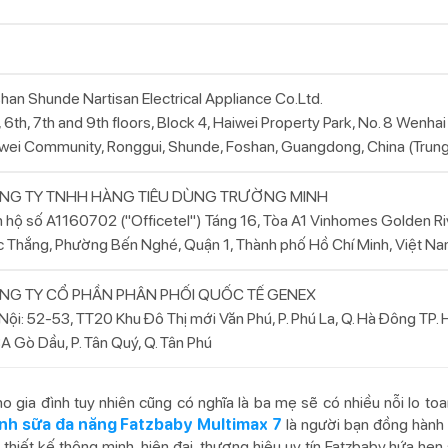
han Shunde Nartisan Electrical Appliance Co.Ltd.
, 6th, 7th and 9th floors, Block 4, Haiwei Property Park, No. 8 Wenha
wei Community, Ronggui, Shunde, Foshan, Guangdong, China (Trun
NG TY TNHH HÀNG TIÊU DÙNG TRƯỜNG MINH
 hộ số A1160702 ("Officetel") Táng 16, Tòa A1 Vinhomes Golden Ri
 Thắng, Phường Bến Nghé, Quận 1, Thành phố Hồ Chí Minh, Việt N
NG TY CỔ PHẦN PHÂN PHỐI QUỐC TẾ GENEX
Nội: 52-53, TT20 Khu Đô Thị mới Văn Phú, P. Phú La, Q. Hà Đông TP. 
A Gò Dầu, P. Tân Quý, Q. Tân Phú
o gia đình tuy nhiên cũng có nghĩa là ba mẹ sẽ có nhiều nỗi lo toa
ình sữa đa năng Fatzbaby Multimax 7
là người bạn đồng hành l
hiết kế thông minh, hiện đại, thương hiệu uy tín Fatzbaby hứa hẹ