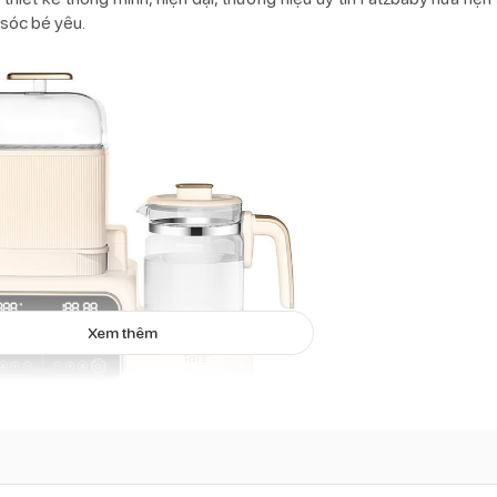
 sóc bé yêu.
Xem thêm
 trùng bình sữa đa năng Fatzbaby Multimax 7
h sữa đa năng Fatzbaby Multimax 7