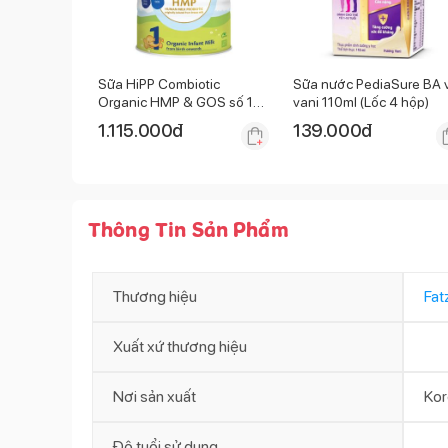
Sữa HiPP Combiotic
Sữa nước PediaSure BA v
Organic HMP & GOS số 1
vani 110ml (Lốc 4 hộp)
800g (0 - 6 tháng)
1.115.000
đ
139.000
đ
Thông Tin Sản Phẩm
Thương hiệu
Fat
Xuất xứ thương hiệu
Nơi sản xuất
Kor
Độ tuổi sử dụng