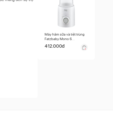
Máy hâm sữa và tiệt trùng
Fatzbaby Mono 6
FB3001TN
412.000
đ