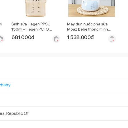
ị
Bình sữa Hegen PPSU
Máy đun nước pha sữa
150ml - Hegen PCTO
Moaz Bébé thông minh
Feeding Botle PPSU
MB-002
681.000
đ
1.538.000
đ
zbaby
ea, Republic Of