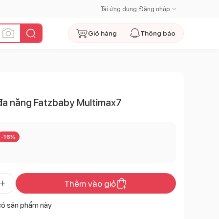
Tải ứng dụng
|
Đăng nhập
Giỏ hàng
Thông báo
 đa năng Fatzbaby Multimax7
-
16
%
Thêm vào giỏ
có sản phẩm này