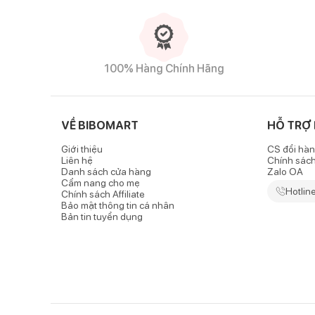
Chất liệu cao cấp
-
Máy tiệt trùng bình sữa đa năng Fatzbaby Multima
cả gia đình.
100% Hàng Chính Hãng
- Hệ thống vi mạch điện bên trong và vỏ bên ngoài đ
lực tốt.
VỀ BIBOMART
HỖ TRỢ
Giới thiệu
CS đổi hàn
Liên hệ
Chính sác
Danh sách cửa hàng
Zalo OA
Cẩm nang cho mẹ
Hotlin
Chính sách Affiliate
Bảo mật thông tin cá nhân
Bản tin tuyển dụng