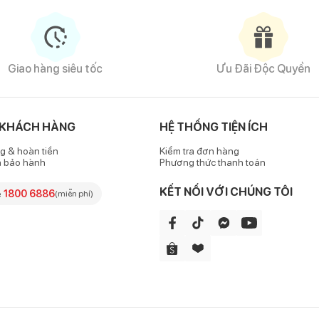
x 7
gồm nhiều chi tiết, toàn bộ sử dụng chất liệu cao cấp, an toàn tu
Giao hàng siêu tốc
Ưu Đãi Độc Quyền
ược làm bằng chất liệu nhựa nguyên sinh PP với độ bền cơ học cao, c
 KHÁCH HÀNG
HỆ THỐNG TIỆN ÍCH
g & hoàn tiền
Kiểm tra đơn hàng
h bảo hành
Phương thức thanh toán
KẾT NỐI VỚI CHÚNG TÔI
e
1800 6886
(miễn phí)