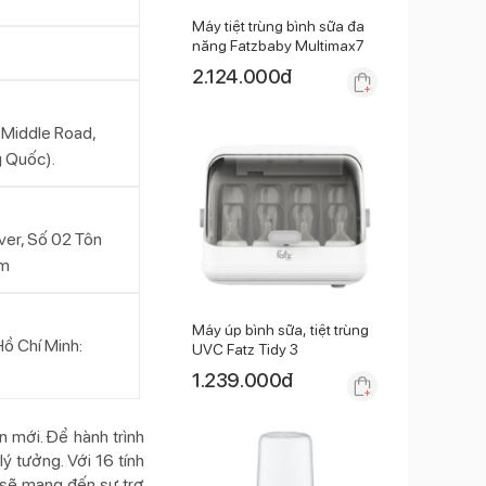
Máy tiệt trùng bình sữa đa
năng Fatzbaby Multimax7
2.124.000
đ
i Middle Road,
g Quốc).
ver, Số 02 Tôn
am
Máy úp bình sữa, tiệt trùng
Hồ Chí Minh:
UVC Fatz Tidy 3
1.239.000
đ
n mới. Để hành trình
ý tưởng. Với 16 tính
n sẽ mang đến sự trợ