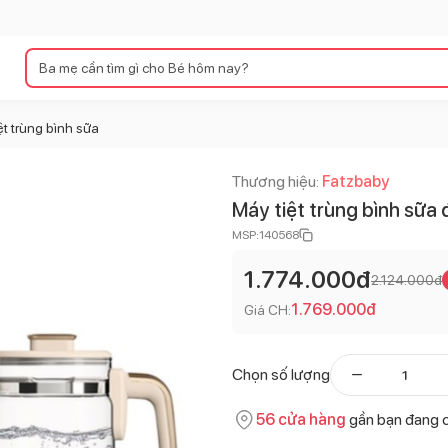
ệt trùng bình sữa
Thương hiệu:
Fatzbaby
Máy tiệt trùng bình sữa
MSP:
140568
1.774.000
đ
2.124.000
đ
1.769.000
đ
Giá CH:
Chọn số lượng
56
cửa hàng
gần bạn đang 