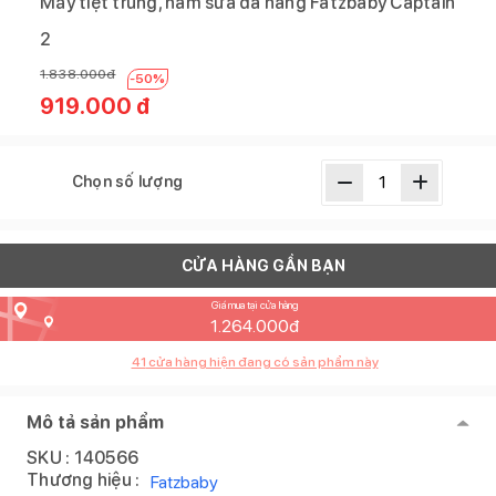
Máy tiệt trùng, hâm sữa đa năng Fatzbaby Captain
2
1.838.000
đ
-
50
%
919.000
đ
Chọn số lượng
CỬA HÀNG GẦN BẠN
Giá mua tại cửa hàng
1.264.000
đ
41
cửa hàng hiện đang có sản phẩm này
Mô tả sản phẩm
SKU :
140566
Thương hiệu :
Fatzbaby