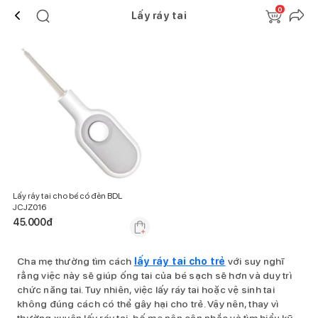
0
Lấy ráy tai
Lấy ráy tai cho bé có đèn BDL
JCJZ016
45.000
đ
Cha mẹ thường tìm cách
lấy ráy tai cho trẻ
với suy nghĩ
rằng việc này sẽ giúp ống tai của bé sạch sẽ hơn và duy trì
chức năng tai. Tuy nhiên, việc lấy ráy tai hoặc vệ sinh tai
không đúng cách có thể gây hại cho trẻ. Vậy nên, thay vì
thường xuyên lấy ráy tai, bố mẹ nên cân nhắc và tìm hiểu kỹ