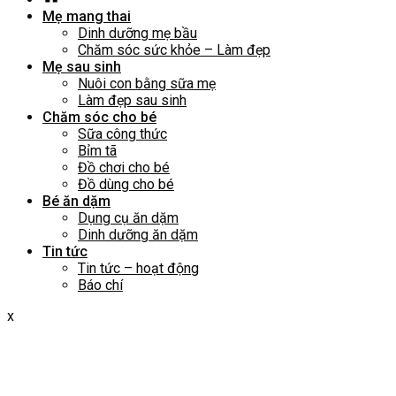
Mẹ mang thai
Dinh dưỡng mẹ bầu
Chăm sóc sức khỏe – Làm đẹp
Mẹ sau sinh
Nuôi con bằng sữa mẹ
Làm đẹp sau sinh
Chăm sóc cho bé
Sữa công thức
Bỉm tã
Đồ chơi cho bé
Đồ dùng cho bé
Bé ăn dặm
Dụng cụ ăn dặm
Dinh dưỡng ăn dặm
Tin tức
Tin tức – hoạt động
Báo chí
x