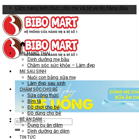
Skip
Cẩm nang kiến thức cho mẹ và bé uy tín hàng đầu
to
content
MẸ MANG THAI
Dinh dưỡng mẹ bầu
Chăm sóc sức khỏe – Làm đẹp
MẸ SAU SINH
Nuôi con bằng sữa mẹ
Làm đẹp sau sinh
CHĂM SÓC CHO BÉ
Sữa công thức
Bỉm tã
Đồ chơi cho bé
Đồ dùng cho bé
BÉ ĂN DẶM
Dụng cụ ăn dặm
Dinh dưỡng ăn dặm
TIN TỨC