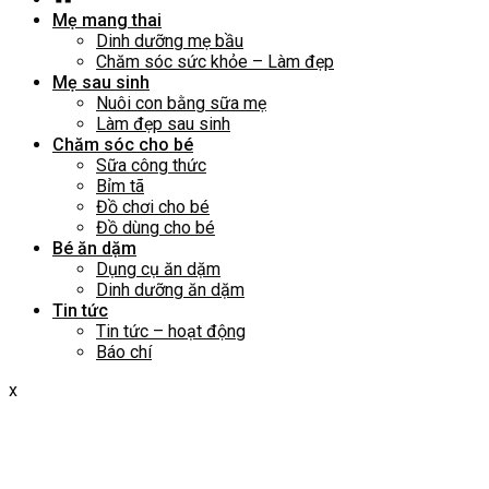
Mẹ mang thai
Dinh dưỡng mẹ bầu
Chăm sóc sức khỏe – Làm đẹp
Mẹ sau sinh
Nuôi con bằng sữa mẹ
Làm đẹp sau sinh
Chăm sóc cho bé
Sữa công thức
Bỉm tã
Đồ chơi cho bé
Đồ dùng cho bé
Bé ăn dặm
Dụng cụ ăn dặm
Dinh dưỡng ăn dặm
Tin tức
Tin tức – hoạt động
Báo chí
x