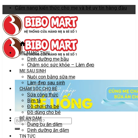
Skip
Cẩm nang kiến thức cho mẹ và bé uy tín hàng đầu
to
content
MẸ MANG THAI
Dinh dưỡng mẹ bầu
Chăm sóc sức khỏe – Làm đẹp
MẸ SAU SINH
Nuôi con bằng sữa mẹ
Làm đẹp sau sinh
CHĂM SÓC CHO BÉ
Sữa công thức
Bỉm tã
Đồ chơi cho bé
Đồ dùng cho bé
BÉ ĂN DẶM
Dụng cụ ăn dặm
Dinh dưỡng ăn dặm
TIN TỨC