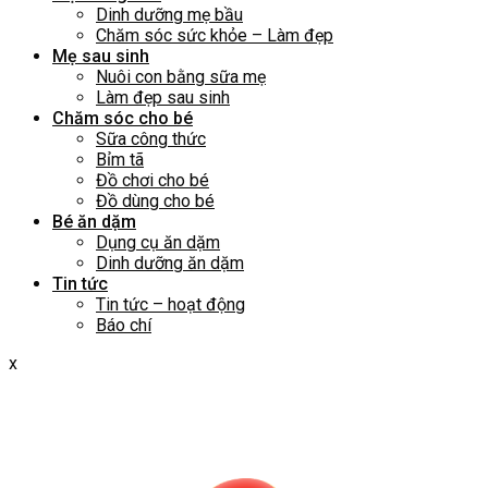
Dinh dưỡng mẹ bầu
Chăm sóc sức khỏe – Làm đẹp
Mẹ sau sinh
Nuôi con bằng sữa mẹ
Làm đẹp sau sinh
Chăm sóc cho bé
Sữa công thức
Bỉm tã
Đồ chơi cho bé
Đồ dùng cho bé
Bé ăn dặm
Dụng cụ ăn dặm
Dinh dưỡng ăn dặm
Tin tức
Tin tức – hoạt động
Báo chí
x