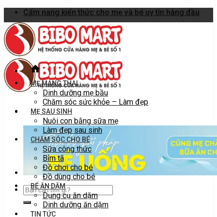
Skip
Cẩm nang kiến thức cho mẹ và bé uy tín hàng đầu
to
content
MẸ MANG THAI
Dinh dưỡng mẹ bầu
Chăm sóc sức khỏe – Làm đẹp
MẸ SAU SINH
Nuôi con bằng sữa mẹ
Làm đẹp sau sinh
CHĂM SÓC CHO BÉ
Sữa công thức
Bỉm tã
Đồ chơi cho bé
Đồ dùng cho bé
BÉ ĂN DẶM
Dụng cụ ăn dặm
Dinh dưỡng ăn dặm
TIN TỨC