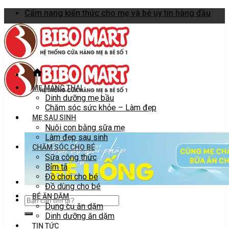
Skip
Cẩm nang kiến thức cho mẹ và bé uy tín hàng đầu
to
content
MẸ MANG THAI
Dinh dưỡng mẹ bầu
Chăm sóc sức khỏe – Làm đẹp
MẸ SAU SINH
Nuôi con bằng sữa mẹ
Làm đẹp sau sinh
CHĂM SÓC CHO BÉ
Sữa công thức
Bỉm tã
Đồ chơi cho bé
Đồ dùng cho bé
BÉ ĂN DẶM
Dụng cụ ăn dặm
Dinh dưỡng ăn dặm
TIN TỨC