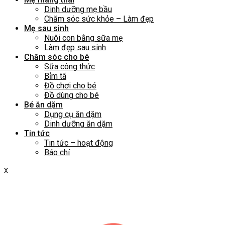
Dinh dưỡng mẹ bầu
Chăm sóc sức khỏe – Làm đẹp
Mẹ sau sinh
Nuôi con bằng sữa mẹ
Làm đẹp sau sinh
Chăm sóc cho bé
Sữa công thức
Bỉm tã
Đồ chơi cho bé
Đồ dùng cho bé
Bé ăn dặm
Dụng cụ ăn dặm
Dinh dưỡng ăn dặm
Tin tức
Tin tức – hoạt động
Báo chí
x