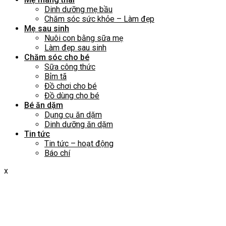
Dinh dưỡng mẹ bầu
Chăm sóc sức khỏe – Làm đẹp
Mẹ sau sinh
Nuôi con bằng sữa mẹ
Làm đẹp sau sinh
Chăm sóc cho bé
Sữa công thức
Bỉm tã
Đồ chơi cho bé
Đồ dùng cho bé
Bé ăn dặm
Dụng cụ ăn dặm
Dinh dưỡng ăn dặm
Tin tức
Tin tức – hoạt động
Báo chí
x