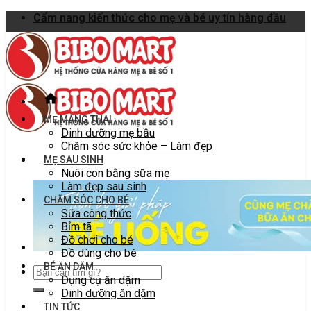
Skip
Cẩm nang kiến thức cho mẹ và bé uy tín hàng đầu
to
content
MẸ MANG THAI
Dinh dưỡng mẹ bầu
Chăm sóc sức khỏe – Làm đẹp
MẸ SAU SINH
Nuôi con bằng sữa mẹ
Làm đẹp sau sinh
CHĂM SÓC CHO BÉ
Sữa công thức
Bỉm tã
Đồ chơi cho bé
Đồ dùng cho bé
BÉ ĂN DẶM
Dụng cụ ăn dặm
Dinh dưỡng ăn dặm
TIN TỨC