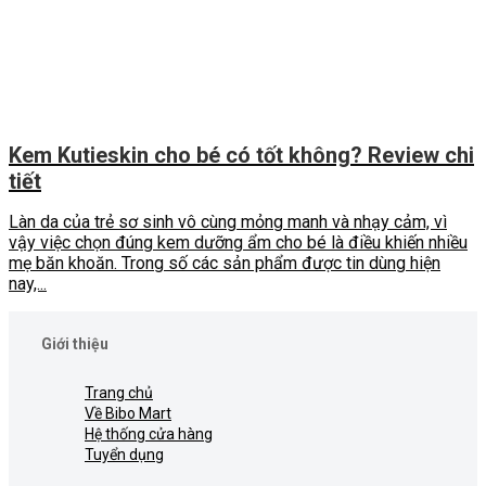
Kem Kutieskin cho bé có tốt không? Review chi
tiết
Làn da của trẻ sơ sinh vô cùng mỏng manh và nhạy cảm, vì
vậy việc chọn đúng kem dưỡng ẩm cho bé là điều khiến nhiều
mẹ băn khoăn. Trong số các sản phẩm được tin dùng hiện
nay,...
Giới thiệu
Trang chủ
Về Bibo Mart
Hệ thống cửa hàng
Tuyển dụng