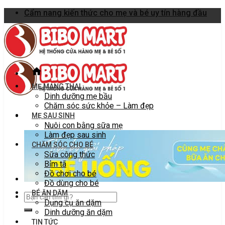
Skip
Cẩm nang kiến thức cho mẹ và bé uy tín hàng đầu
to
content
MẸ MANG THAI
Dinh dưỡng mẹ bầu
Chăm sóc sức khỏe – Làm đẹp
MẸ SAU SINH
Nuôi con bằng sữa mẹ
Làm đẹp sau sinh
CHĂM SÓC CHO BÉ
Sữa công thức
Bỉm tã
Đồ chơi cho bé
Đồ dùng cho bé
BÉ ĂN DẶM
Dụng cụ ăn dặm
Dinh dưỡng ăn dặm
TIN TỨC