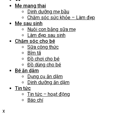
Mẹ mang thai
Dinh dưỡng mẹ bầu
Chăm sóc sức khỏe – Làm đẹp
Mẹ sau sinh
Nuôi con bằng sữa mẹ
Làm đẹp sau sinh
Chăm sóc cho bé
Sữa công thức
Bỉm tã
Đồ chơi cho bé
Đồ dùng cho bé
Bé ăn dặm
Dụng cụ ăn dặm
Dinh dưỡng ăn dặm
Tin tức
Tin tức – hoạt động
Báo chí
x