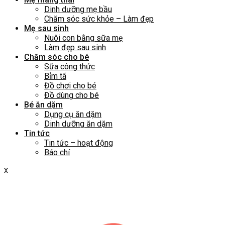
Dinh dưỡng mẹ bầu
Chăm sóc sức khỏe – Làm đẹp
Mẹ sau sinh
Nuôi con bằng sữa mẹ
Làm đẹp sau sinh
Chăm sóc cho bé
Sữa công thức
Bỉm tã
Đồ chơi cho bé
Đồ dùng cho bé
Bé ăn dặm
Dụng cụ ăn dặm
Dinh dưỡng ăn dặm
Tin tức
Tin tức – hoạt động
Báo chí
x