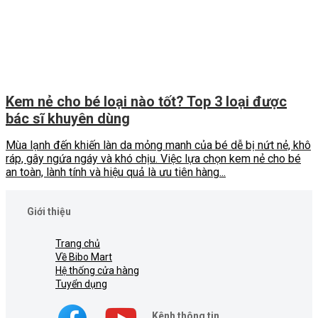
Kem nẻ cho bé loại nào tốt? Top 3 loại được
bác sĩ khuyên dùng
Mùa lạnh đến khiến làn da mỏng manh của bé dễ bị nứt nẻ, khô
ráp, gây ngứa ngáy và khó chịu. Việc lựa chọn kem nẻ cho bé
an toàn, lành tính và hiệu quả là ưu tiên hàng...
Giới thiệu
Trang chủ
Về Bibo Mart
Hệ thống cửa hàng
Tuyển dụng
Kênh thông tin