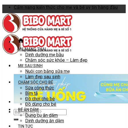
Skip
Cẩm nang kiến thức cho mẹ và bé uy tín hàng đầu
to
content
MẸ MANG THAI
Dinh dưỡng mẹ bầu
Chăm sóc sức khỏe – Làm đẹp
MẸ SAU SINH
Nuôi con bằng sữa mẹ
Làm đẹp sau sinh
CHĂM SÓC CHO BÉ
Sữa công thức
Bỉm tã
Đồ chơi cho bé
Đồ dùng cho bé
BÉ ĂN DẶM
Dụng cụ ăn dặm
Dinh dưỡng ăn dặm
TIN TỨC