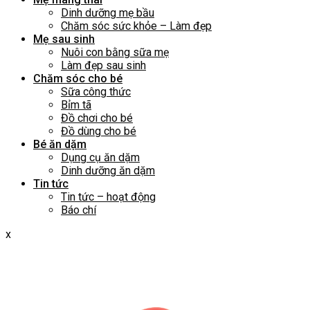
Dinh dưỡng mẹ bầu
Chăm sóc sức khỏe – Làm đẹp
Mẹ sau sinh
Nuôi con bằng sữa mẹ
Làm đẹp sau sinh
Chăm sóc cho bé
Sữa công thức
Bỉm tã
Đồ chơi cho bé
Đồ dùng cho bé
Bé ăn dặm
Dụng cụ ăn dặm
Dinh dưỡng ăn dặm
Tin tức
Tin tức – hoạt động
Báo chí
x