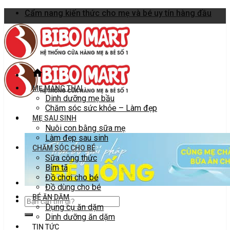
Skip
Cẩm nang kiến thức cho mẹ và bé uy tín hàng đầu
to
content
MẸ MANG THAI
Dinh dưỡng mẹ bầu
Chăm sóc sức khỏe – Làm đẹp
MẸ SAU SINH
Nuôi con bằng sữa mẹ
Làm đẹp sau sinh
CHĂM SÓC CHO BÉ
Sữa công thức
Bỉm tã
Đồ chơi cho bé
Đồ dùng cho bé
BÉ ĂN DẶM
Dụng cụ ăn dặm
Dinh dưỡng ăn dặm
TIN TỨC