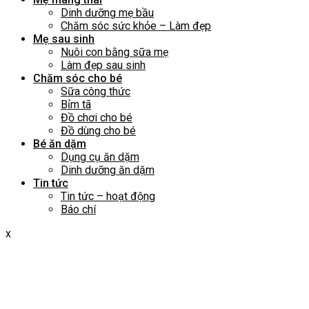
Dinh dưỡng mẹ bầu
Chăm sóc sức khỏe – Làm đẹp
Mẹ sau sinh
Nuôi con bằng sữa mẹ
Làm đẹp sau sinh
Chăm sóc cho bé
Sữa công thức
Bỉm tã
Đồ chơi cho bé
Đồ dùng cho bé
Bé ăn dặm
Dụng cụ ăn dặm
Dinh dưỡng ăn dặm
Tin tức
Tin tức – hoạt động
Báo chí
x