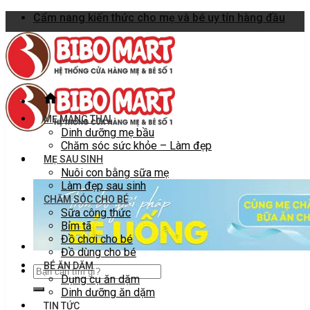
Skip
Cẩm nang kiến thức cho mẹ và bé uy tín hàng đầu
to
content
MẸ MANG THAI
Dinh dưỡng mẹ bầu
Chăm sóc sức khỏe – Làm đẹp
MẸ SAU SINH
Nuôi con bằng sữa mẹ
Làm đẹp sau sinh
CHĂM SÓC CHO BÉ
Sữa công thức
Bỉm tã
Đồ chơi cho bé
Đồ dùng cho bé
BÉ ĂN DẶM
Dụng cụ ăn dặm
Dinh dưỡng ăn dặm
TIN TỨC