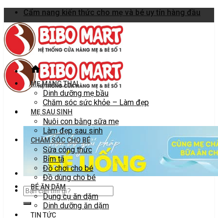
Skip
Cẩm nang kiến thức cho mẹ và bé uy tín hàng đầu
to
content
MẸ MANG THAI
Dinh dưỡng mẹ bầu
Chăm sóc sức khỏe – Làm đẹp
MẸ SAU SINH
Nuôi con bằng sữa mẹ
Làm đẹp sau sinh
CHĂM SÓC CHO BÉ
Sữa công thức
Bỉm tã
Đồ chơi cho bé
Đồ dùng cho bé
BÉ ĂN DẶM
Dụng cụ ăn dặm
Dinh dưỡng ăn dặm
TIN TỨC