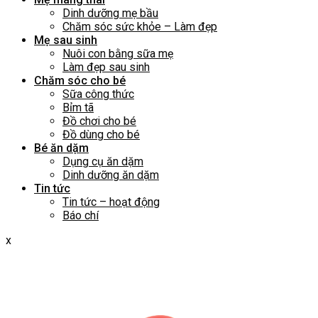
Dinh dưỡng mẹ bầu
Chăm sóc sức khỏe – Làm đẹp
Mẹ sau sinh
Nuôi con bằng sữa mẹ
Làm đẹp sau sinh
Chăm sóc cho bé
Sữa công thức
Bỉm tã
Đồ chơi cho bé
Đồ dùng cho bé
Bé ăn dặm
Dụng cụ ăn dặm
Dinh dưỡng ăn dặm
Tin tức
Tin tức – hoạt động
Báo chí
x