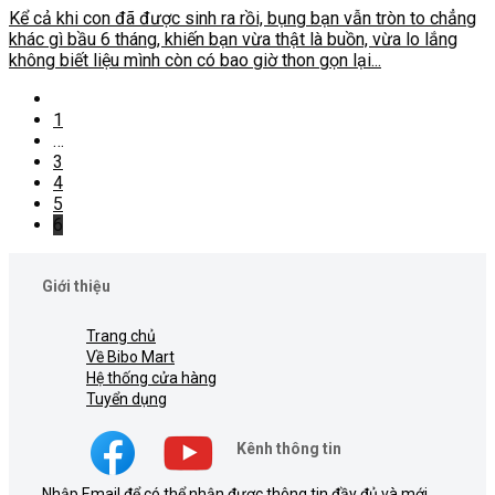
Kể cả khi con đã được sinh ra rồi, bụng bạn vẫn tròn to chẳng
khác gì bầu 6 tháng, khiến bạn vừa thật là buồn, vừa lo lắng
không biết liệu mình còn có bao giờ thon gọn lại...
1
…
3
4
5
6
Giới thiệu
Trang chủ
Về Bibo Mart
Hệ thống cửa hàng
Tuyển dụng
Kênh thông tin
Nhập Email để có thể nhận được thông tin đầy đủ và mới