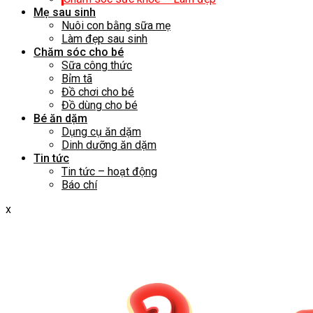
Mẹ sau sinh
Nuôi con bằng sữa mẹ
Làm đẹp sau sinh
Chăm sóc cho bé
Sữa công thức
Bỉm tã
Đồ chơi cho bé
Đồ dùng cho bé
Bé ăn dặm
Dụng cụ ăn dặm
Dinh dưỡng ăn dặm
Tin tức
Tin tức – hoạt động
Báo chí
x