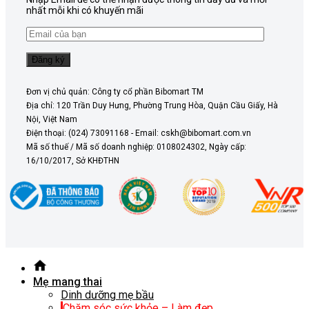
nhất mỗi khi có khuyến mãi
Đơn vị chủ quản: Công ty cổ phần Bibomart TM
Địa chỉ: 120 Trần Duy Hưng, Phường Trung Hòa, Quận Cầu Giấy, Hà
Nội, Việt Nam
Điện thoại: (024) 73091168 - Email: cskh@bibomart.com.vn
Mã số thuế / Mã số doanh nghiệp: 0108024302, Ngày cấp:
16/10/2017, Sở KHĐTHN
Mẹ mang thai
Dinh dưỡng mẹ bầu
Chăm sóc sức khỏe – Làm đẹp