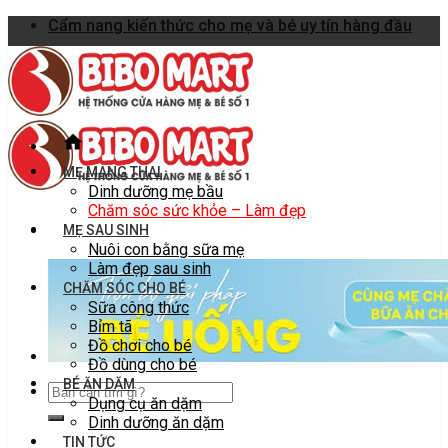
Skip
Cẩm nang kiến thức cho mẹ và bé uy tín hàng đầu
to
content
MẸ MANG THAI
Dinh dưỡng mẹ bầu
Chăm sóc sức khỏe – Làm đẹp
MẸ SAU SINH
Nuôi con bằng sữa mẹ
Làm đẹp sau sinh
CHĂM SÓC CHO BÉ
Sữa công thức
Bỉm tã
Đồ chơi cho bé
Đồ dùng cho bé
BÉ ĂN DẶM
Dụng cụ ăn dặm
Dinh dưỡng ăn dặm
TIN TỨC