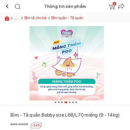
0
Thông tin sản phẩm
......
Bỉm tã cho bé
Bỉm quần - Tã quần
Bỉm - Tã quần Bobby size L68/L70 miếng (9 - 14kg)
495.000
đ
-
34
%