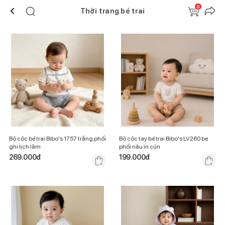
0
Thời trang bé trai
Bộ cộc bé trai Bibo's 1757 trắng phối
Bộ cộc tay bé trai Bibo's LV260 be
ghi lịch lãm
phối nâu in cún
269.000
đ
199.000
đ