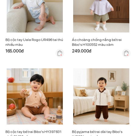
Bộ cộc tay Uala Rogo UR496 tai thú
Áo choàng chống nắng bé trai
nhiều màu
Bibo's H100552 màu xám
165.000
đ
249.000
đ
Bộ cộc tay bé trai Bibo's HY397831
Bộ pyjama bé trai dài tay Bibo's