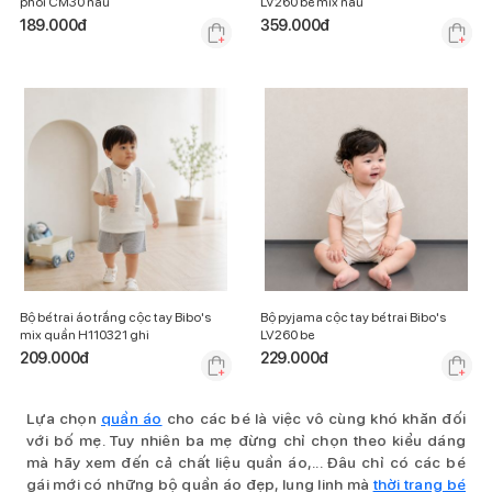
phối CM30 nâu
LV260 be mix nâu
189.000
đ
359.000
đ
Bộ bé trai áo trắng cộc tay Bibo's
Bộ pyjama cộc tay bé trai Bibo's
mix quần H110321 ghi
LV260 be
209.000
đ
229.000
đ
Lựa chọn
quần áo
cho các bé là việc vô cùng khó khăn đối
với bố mẹ. Tuy nhiên ba mẹ đừng chỉ chọn theo kiểu dáng
mà hãy xem đến cả chất liệu quần áo,... Đâu chỉ có các bé
gái mới có những bộ quần áo đẹp, lung linh mà
thời trang bé