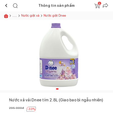
0
Thông tin sản phẩm
......
Nước giặt xả
Nước giặt Dnee
Nước xả vải Dnee tím 2.8L (Giao bao bì ngẫu nhiên)
295.000
đ
-
33
%