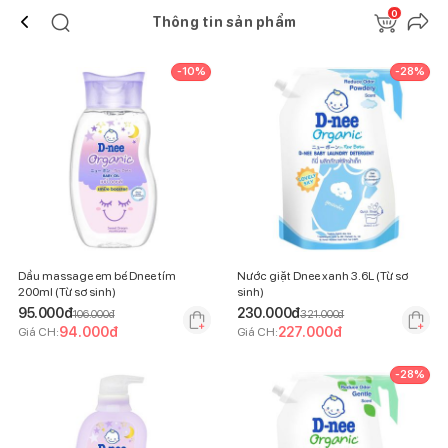
0
Thông tin sản phẩm
-
10
%
-
28
%
Dầu massage em bé Dnee tím
Nước giặt Dnee xanh 3.6L (Từ sơ
200ml (Từ sơ sinh)
sinh)
95.000
đ
230.000
đ
106.000
đ
321.000
đ
94.000
đ
227.000
đ
Giá CH:
Giá CH:
-
28
%