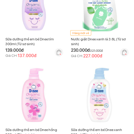
Hàng mới về
Sữa dưỡng thể em bé Dnee tím
Nước giặt Dnee xanh lá 3.6L (Từ sơ
300ml (Từ sơ sinh)
sinh)
139.000
đ
230.000
đ
321.000
đ
137.000
đ
Giá CH:
227.000
đ
Giá CH:
Sữa dưỡng thể em bé Dnee hồng
Sữa dưỡng thể em bé Dnee xanh