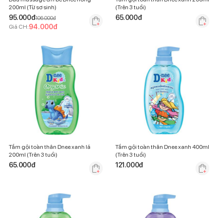
200ml (Từ sơ sinh)
(Trên 3 tuổi)
95.000
đ
65.000
đ
106.000
đ
94.000
đ
Giá CH:
Tắm gội toàn thân Dnee xanh lá
Tắm gội toàn thân Dnee xanh 400ml
200ml (Trên 3 tuổi)
(Trên 3 tuổi)
65.000
đ
121.000
đ