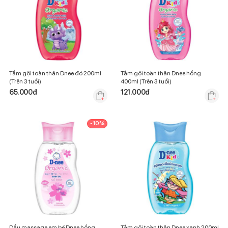
Tắm gội toàn thân Dnee đỏ 200ml
Tắm gội toàn thân Dnee hồng
(Trên 3 tuổi)
400ml (Trên 3 tuổi)
65.000
đ
121.000
đ
-
10
%
Dầu massage em bé Dnee hồng
Tắm gội toàn thân Dnee xanh 200ml