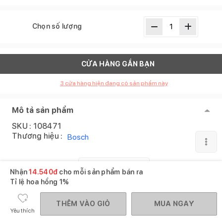
Chọn số lượng
CỬA HÀNG GẦN BẠN
3
cửa hàng hiện đang có sản phẩm này
Mô tả sản phẩm
SKU :
108471
Thương hiệu :
Bosch
XEM THÊM
Nhận
14.540
đ
cho mỗi sản phẩm bán ra
Tỉ lệ hoa hồng
1%
Gợi ý mua cùng
Xem tất cả
THÊM VÀO GIỎ
MUA NGAY
Yêu thích