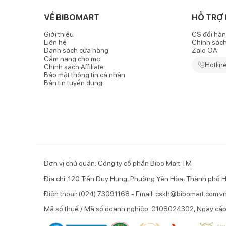
-
Máy hút sữa
điện đôi Gluck
GP38 với hai chức năng 
VỀ BIBOMART
HỖ TRỢ
- Chức năng massage hoạt động trong vòng 2 phút để
Giới thiệu
CS đổi hàn
hút/massage mà mẹ đã lựa chọn trước đó.
Liên hệ
Chính sác
Danh sách cửa hàng
Zalo OA
Chức năng điều hòa, giảm tắc tia sữa
Cẩm nang cho mẹ
Hotlin
Chính sách Affiliate
Bảo mật thông tin cá nhân
- Máy hút sữa điện đôi Gluck GP38 nổi bật với chức n
Bản tin tuyển dụng
Đơn vị chủ quản: Công ty cổ phần Bibo Mart TM
Địa chỉ: 120 Trần Duy Hưng, Phường Yên Hòa, Thành phố H
Điện thoại: (024) 73091168 - Email: cskh@bibomart.com.v
Mã số thuế / Mã số doanh nghiệp: 0108024302, Ngày cấ