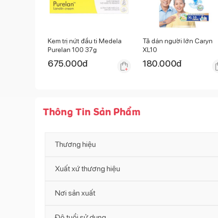
Kem trị nứt đầu ti Medela
Tã dán người lớn Caryn
Purelan 100 37g
XL10
675.000
đ
180.000
đ
Thông Tin Sản Phẩm
Thương hiệu
Xuất xứ thương hiệu
Nơi sản xuất
Độ tuổi sử dụng