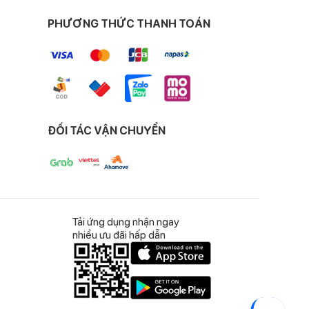
hợp căng tức sữa, tắc tia sữa.
PHƯƠNG THỨC THANH TOÁN
. Ngoài ra, máy còn có khả năng ghi nhớ chế độ
 chế mát-xa điều hòa tia s
ĐỐI TÁC VẬN CHUYỂN
Tải ứng dụng nhận ngay
nhiều ưu đãi hấp dẫn