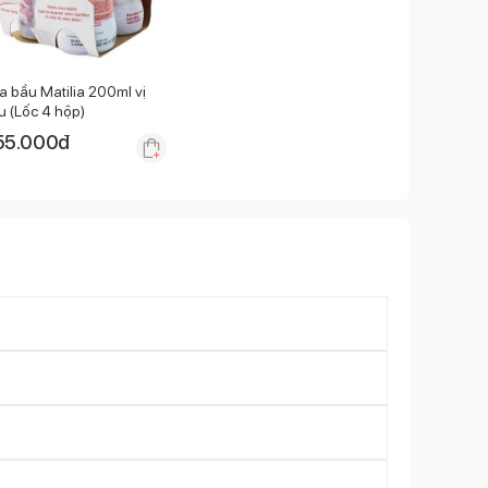
a bầu Matilia 200ml vị
u (Lốc 4 hộp)
55.000
đ