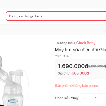
Thương hiệu:
Gluck Baby
Máy hút sữa điện đôi Gl
MSP:
118127
1.690.000
đ
2.139.000
đ
1.685.000
đ
Giá CH:
Sản phẩm không bán online.
Chọn số lượng