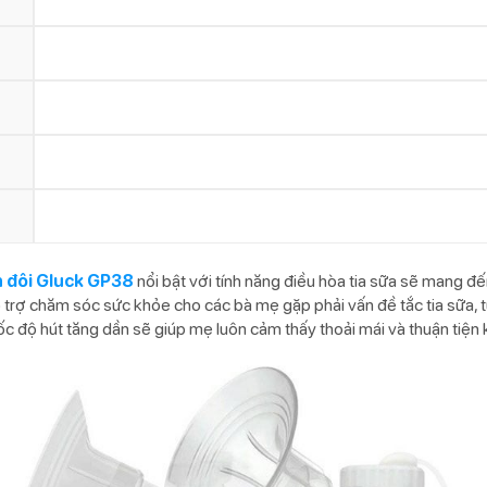
n đôi Gluck GP38
nổi bật với tính năng điều hòa tia sữa sẽ mang đ
ỗ trợ chăm sóc sức khỏe cho các bà mẹ gặp phải vấn đề tắc tia sữa,
ốc độ hút tăng dần sẽ giúp mẹ luôn cảm thấy thoải mái và thuận tiện 