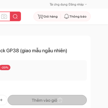
Tải ứng dụng
|
Đăng nhập
Giỏ hàng
Thông báo
uck GP38 (giao mẫu ngẫu nhiên)
-
20
%
Thêm vào giỏ