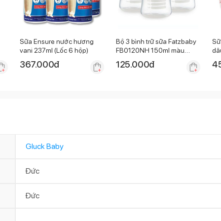
Sữa Ensure nước hương
Bộ 3 bình trữ sữa Fatzbaby
Sữ
vani 237ml (Lốc 6 hộp)
FB0120NH 150ml màu
dâ
hồng
367.000
đ
125.000
đ
4
Gluck Baby
Đức
Đức