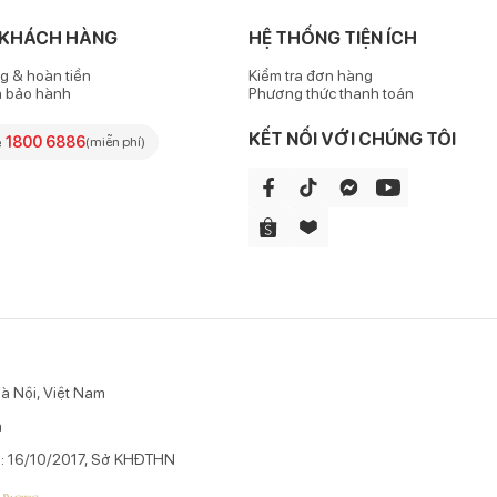
chính gồm hút sữa và massage giúp hỗ trợ và giải quyết các trường 
 KHÁCH HÀNG
HỆ THỐNG TIỆN ÍCH
 kích thích tuyến sữa, sau đó sẽ tự động chuyển qua chế độ hút sữa
g & hoàn tiền
Kiểm tra đơn hàng
h bảo hành
Phương thức thanh toán
KẾT NỐI VỚI CHÚNG TÔI
e
1800 6886
(miễn phí)
ăng Self-definition hỗ trợ giảm tình trạng tắc tia sữa cho mẹ nhờ cơ
à Nội, Việt Nam
n
p: 16/10/2017, Sở KHĐTHN