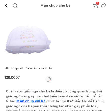
0
Màn chụp cho bé
Màn chụp có khóa in hình xuất khẩu
139.000
đ
Chăm sóc giấc ngủ cho bé là điều vô cùng quan trọng. Bởi
giấc ngủ sâu giúp bé phát triển toàn diện về cả thể chất lẫn
trí tuệ.
Màn chụp em bé
chính là “trợ thủ” đắc lực để bảo vệ
giấc ngủ của bé yêu khỏi những tác nhân gây phiền toái,
như muỗi và côn trùng. Hãy cùng nhau khám phá những lợi