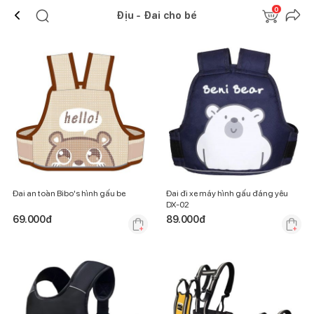
0
Địu - Đai cho bé
Đai an toàn Bibo's hình gấu be
Đai đi xe máy hình gấu đáng yêu
DX-02
69.000
đ
89.000
đ