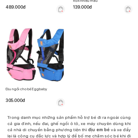
RS4 nhiều màu
489.000
đ
139.000
đ
Địu ngồi cho bé Eggbaby
305.000
đ
Trong danh mục những sản phẩm hỗ trợ bé đi ra ngoài cùng
cả gia đình, nếu đai, ghế ngồi ô tô, xe máy chuyên dùng khi
cả nhà di chuyển bằng phương tiện thì
địu em bé
và xe đẩy
lại là công cụ đắc lực và hợp lý để bố mẹ chăm sóc bé khi đi