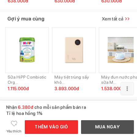
638.000
đ
630.000
đ
630.000
đ
Gợi ý mua cùng
Xem tất cả
Sữa HiPP Combiotic
Máy tiệt trùng sấy
Máy đun nước ph
Org...
khô...
sữa M...
1.115.000
đ
3.893.000
đ
1.538.000
đ
Nhận
6.380
đ
cho mỗi sản phẩm bán ra
Tỉ lệ hoa hồng
1%
THÊM VÀO GIỎ
MUA NGAY
Yêu thích