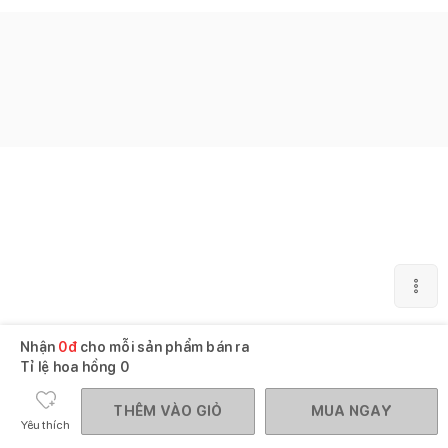
Nhận
0
đ
cho mỗi sản phẩm bán ra
Tỉ lệ hoa hồng
0
THÊM VÀO GIỎ
MUA NGAY
Yêu thích