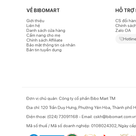
được may đường viền mềm mại tạo cho bé cảm giác th
VỀ BIBOMART
HỖ TRỢ
Thiết kế tiện lợi
Giới thiệu
CS đổi hàn
Liên hệ
Chính sác
- Kích thước mặt yếm vừa vặn, phù hợp để sử dụng cho
Danh sách cửa hàng
Zalo OA
Cẩm nang cho mẹ
Bé cũng sẽ luôn thoải mái mà không hề vướng víu tr
Hotlin
Chính sách Affiliate
Bảo mật thông tin cá nhân
- Mẹ mặc yếm, thay yếm cho bé dễ dàng với khuy bấm
Bản tin tuyển dụng
Họa tiết ngộ nghĩnh
Hình ảnh bạn cua ngộ nghĩnh kết hợp cùng các màu sắc
Sản phẩm thích hợp cho bé từ 6 tháng.
Đơn vị chủ quản: Công ty cổ phần Bibo Mart TM
Địa chỉ: 120 Trần Duy Hưng, Phường Yên Hòa, Thành phố H
Điện thoại: (024) 73091168 - Email: cskh@bibomart.com.v
Mã số thuế / Mã số doanh nghiệp: 0108024302, Ngày cấ