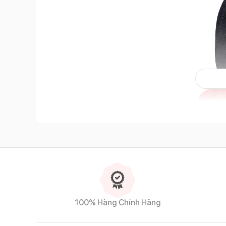
Đặc điểm nổi bật của sản phẩm
100% Hàng Chính Hãng
Chất liệu an toàn, mềm mại
Yếm sơ sinh hình cua
LO2B cấu tạo 2 lớp với bề mặ