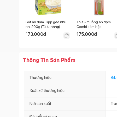
Bột ăn dặm Hipp gạo nhũ
Thìa - muỗng ăn dặm
nhi 200g (Từ 4 tháng)
Combi kèm hộp
81008/1238
173.000
đ
175.000
đ
Thông Tin Sản Phẩm
Thương hiệu
Bib
Xuất xứ thương hiệu
Nơi sản xuất
Tru
Độ tuổi sử dụng