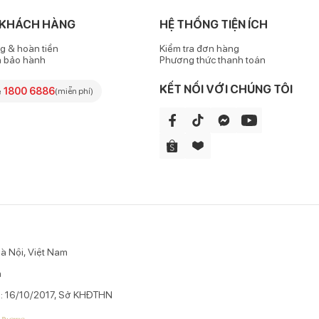
oải mái, các đường chỉ may cẩn thận, chắc chắn, không nổi cộm gâ
 KHÁCH HÀNG
HỆ THỐNG TIỆN ÍCH
g & hoàn tiền
Kiểm tra đơn hàng
h bảo hành
Phương thức thanh toán
 bé, giúp hạn chế tối đa thức ăn rơi vãi làm dây bẩn lên quần áo củ
ong các hoạt động khi đeo yếm.
KẾT NỐI VỚI CHÚNG TÔI
e
1800 6886
(miễn phí)
 sau cổ chắc chắn, tiện lợi, không làm ảnh hưởng nhiều đến hoạt đ
 rực rỡ ngập tràn, bé sẽ hoàn toàn bị thu hút, thích thú để có bữa ă
à Nội, Việt Nam
n
p: 16/10/2017, Sở KHĐTHN