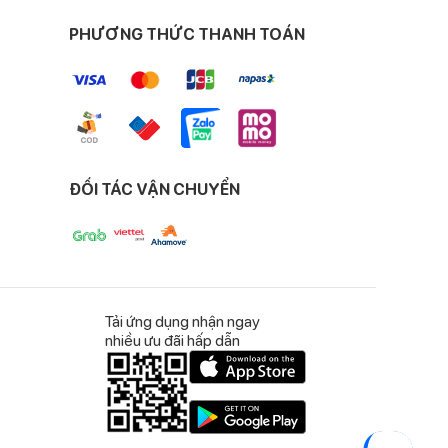
y ngứa rát.
PHƯƠNG THỨC THANH TOÁN
a bé trong bữa ăn.
ộng của bé.
ĐỐI TÁC VẬN CHUYỂN
n thật ngon miệng.
Tải ứng dụng nhận ngay
nhiều ưu đãi hấp dẫn