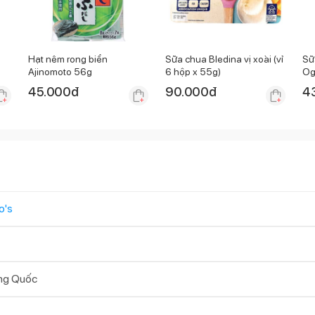
Hạt nêm rong biển
Sữa chua Bledina vị xoài (vỉ
Sữ
Ajinomoto 56g
6 hộp x 55g)
Og
18
45.000
đ
90.000
đ
4
o's
ng Quốc