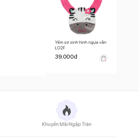
Yếm sơ sinh hình ngựa vằn
LO2F
39.000
đ
Khuyến Mãi Ngập Tràn
ng manh của bé. Yếm