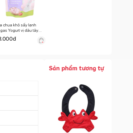
a chua khô sấy lạnh
gas Yogurt vị dâu tây
g
3.000
đ
Sản phẩm tương tự