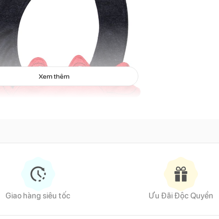
Xem thêm
Yếm sơ sinh
Giao hàng siêu tốc
Ưu Đãi Độc Quyền
t mềm mại, mịn màng, chất liệu thân thiện, an toàn với làn da mỏ