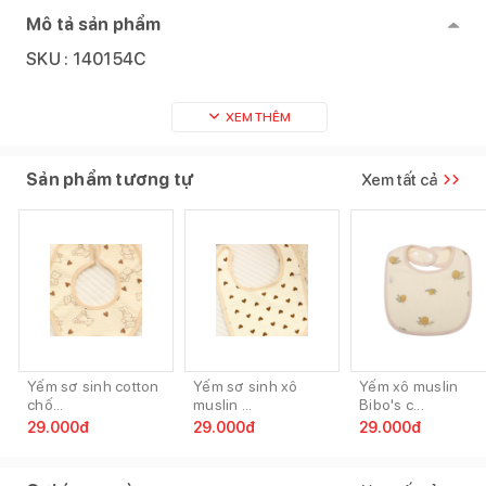
Mô tả sản phẩm
SKU :
140154C
XEM THÊM
Sản phẩm tương tự
Xem tất cả
Yếm sơ sinh cotton
Yếm sơ sinh xô
Yếm xô muslin
chố...
muslin ...
Bibo's c...
29.000
đ
29.000
đ
29.000
đ