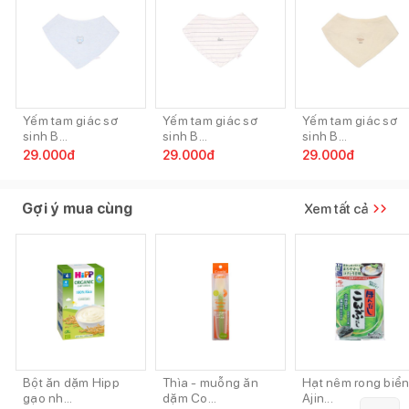
Yếm tam giác sơ
Yếm tam giác sơ
Yếm tam giác sơ
sinh B...
sinh B...
sinh B...
29.000
đ
29.000
đ
29.000
đ
Gợi ý mua cùng
Xem tất cả
Bột ăn dặm Hipp
Thìa - muỗng ăn
Hạt nêm rong biể
gạo nh...
dặm Co...
Ajin...