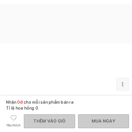
Nhận
0
đ
cho mỗi sản phẩm bán ra
Tỉ lệ hoa hồng
0
THÊM VÀO GIỎ
MUA NGAY
Yêu thích