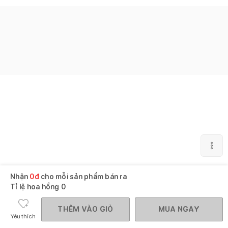
Nhận
0
đ
cho mỗi sản phẩm bán ra
Tỉ lệ hoa hồng
0
THÊM VÀO GIỎ
MUA NGAY
Yêu thích