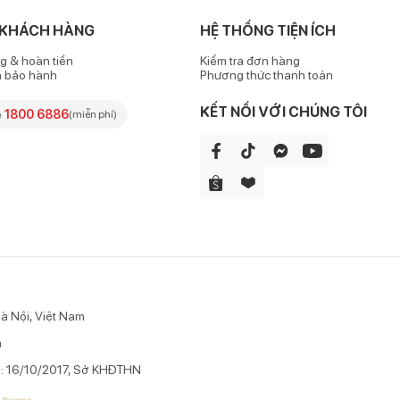
ăng làm dịu da, giảm kích ứng cho da nhạy cảm; làm lành vết thương 
 KHÁCH HÀNG
HỆ THỐNG TIỆN ÍCH
n phẩm còn có tác dụng dưỡng ẩm và bảo vệ da khỏi mất nước, giúp l
g & hoàn tiền
Kiểm tra đơn hàng
h bảo hành
Phương thức thanh toán
KẾT NỐI VỚI CHÚNG TÔI
e
1800 6886
(miễn phí)
à Nội, Việt Nam
n
p: 16/10/2017, Sở KHĐTHN