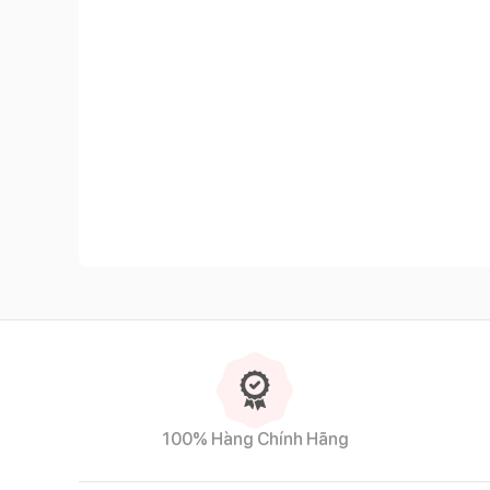
Đặc điểm nổi bật của xịt chống muỗi, dư
Thành phần có nguồn gốc từ thiên nhiên
-
Xịt chống muỗi
, dưỡng da Chicco NaturalZ
được chi
100% Hàng Chính Hãng
cảm lạnh.