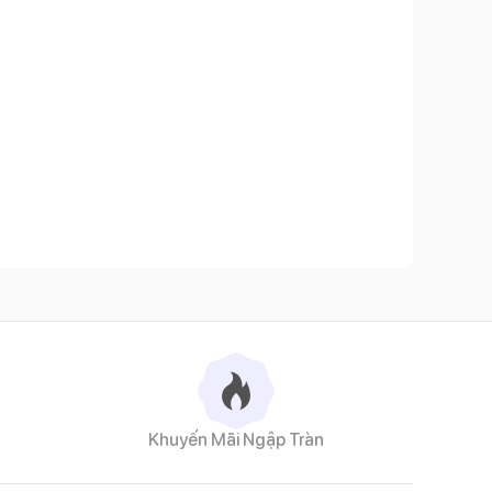
 dụng xua muỗi hiệu quả, thanh lọc không khí và phòng
Khuyến Mãi Ngập Tràn