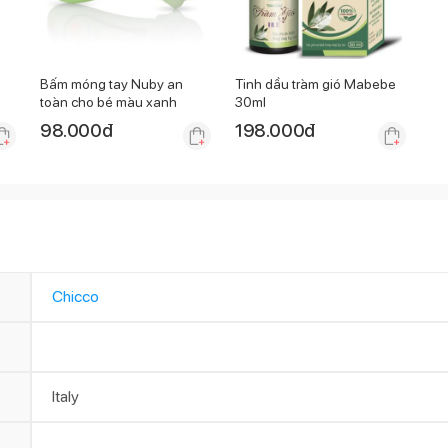
Bấm móng tay Nuby an
Tinh dầu tràm gió Mabebe
toàn cho bé màu xanh
30ml
98.000
đ
198.000
đ
Chicco
Italy