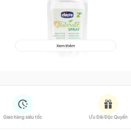
Xem thêm
Xịt chống muỗi, dưỡng da Chicco NaturalZ 100ml 2M+
ỡng da Chicco NaturalZ
ết xuất từ tinh dầu bạch đàn chanh cùng thành phần sả chanh có tác
Giao hàng siêu tốc
Ưu Đãi Độc Quyền