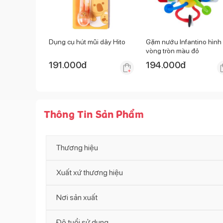
Dụng cụ hút mũi dây Hito
Gặm nướu Infantino hình
vòng tròn màu đỏ
191.000
đ
194.000
đ
Thông Tin Sản Phẩm
Thương hiệu
Xuất xứ thương hiệu
Nơi sản xuất
Độ tuổi sử dụng