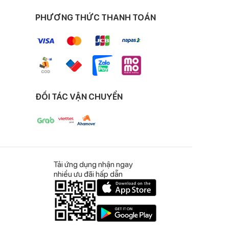
và tái tạo da một cách nhanh chóng.
PHƯƠNG THỨC THANH TOÁN
àn da em bé luôn mềm mại
ĐỐI TÁC VẬN CHUYỂN
Tải ứng dụng nhận ngay
nhiều ưu đãi hấp dẫn