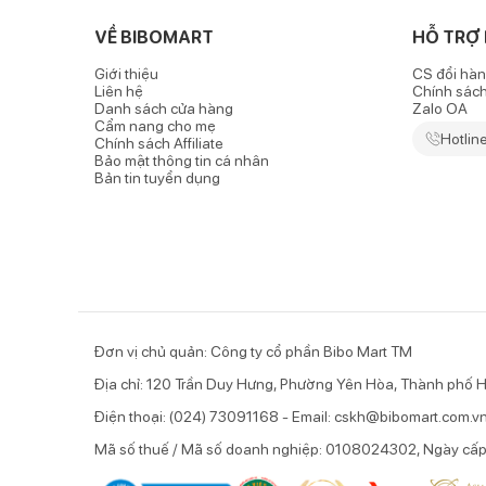
- Với chiết xuất từ hoa cúc la mã, sản phẩm có khả n
VỀ BIBOMART
HỖ TRỢ
- Ngoài ra, Glycerin và xương rồng lê gai trong sả
Giới thiệu
CS đổi hàn
Liên hệ
Chính sác
Danh sách cửa hàng
Zalo OA
Cẩm nang cho mẹ
Hotlin
Chính sách Affiliate
Bảo mật thông tin cá nhân
Bản tin tuyển dụng
Đơn vị chủ quản: Công ty cổ phần Bibo Mart TM
Địa chỉ: 120 Trần Duy Hưng, Phường Yên Hòa, Thành phố H
Điện thoại: (024) 73091168 - Email: cskh@bibomart.com.v
Mã số thuế / Mã số doanh nghiệp: 0108024302, Ngày cấ