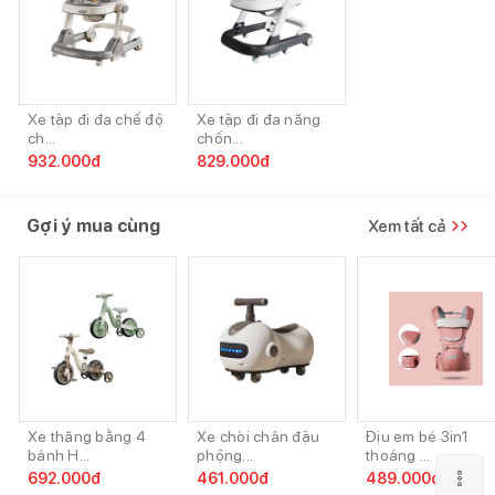
Xe tập đi đa chế độ
Xe tập đi đa năng
ch...
chốn...
932.000
đ
829.000
đ
Gợi ý mua cùng
Xem tất cả
Xe thăng bằng 4
Xe chòi chân đậu
Địu em bé 3in1
bánh H...
phộng...
thoáng ...
692.000
đ
461.000
đ
489.000
đ