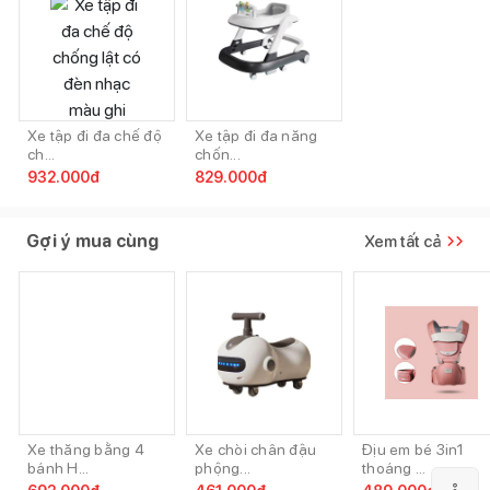
Xe tập đi đa chế độ
Xe tập đi đa năng
ch...
chốn...
932.000
đ
829.000
đ
Gợi ý mua cùng
Xem tất cả
Xe thăng bằng 4
Xe chòi chân đậu
Địu em bé 3in1
bánh H...
phộng...
thoáng ...