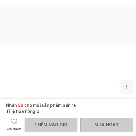
Nhận
0
đ
cho mỗi sản phẩm bán ra
Tỉ lệ hoa hồng
0
THÊM VÀO GIỎ
MUA NGAY
Yêu thích