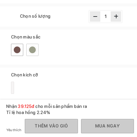
Chọn số lượng
Chọn màu sắc
Chọn kích cỡ
Nhận
39.125
đ
cho mỗi sản phẩm bán ra
Tỉ lệ hoa hồng
2.24%
CỬA HÀNG GẦN BẠN
THÊM VÀO GIỎ
MUA NGAY
5
cửa hàng hiện đang có sản phẩm này
Yêu thích