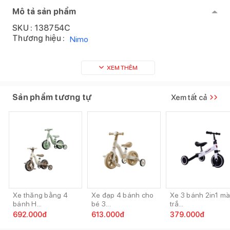
Mô tả sản phẩm
SKU :
138754C
Thương hiệu :
Nimo
XEM THÊM
Sản phẩm tương tự
Xem tất cả
Xe thăng bằng 4
Xe đạp 4 bánh cho
Xe 3 bánh 2in1 m
bánh H...
bé 3...
trắ...
692.000
đ
613.000
đ
379.000
đ