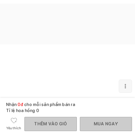
Nhận
0
đ
cho mỗi sản phẩm bán ra
Tỉ lệ hoa hồng
0
THÊM VÀO GIỎ
MUA NGAY
Yêu thích