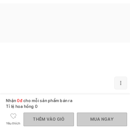
Nhận
0
đ
cho mỗi sản phẩm bán ra
Tỉ lệ hoa hồng
0
THÊM VÀO GIỎ
MUA NGAY
Yêu thích