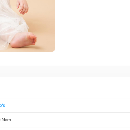
o's
t Nam