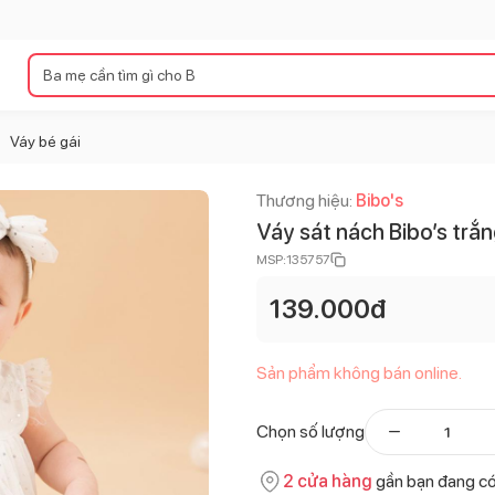
Váy bé gái
>
Thương hiệu:
Bibo's
Váy sát nách Bibo’s trắn
MSP:
135757
139.000
đ
Sản phẩm không bán online.
Chọn số lượng
2
cửa hàng
gần bạn đang c