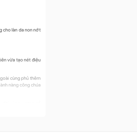
g cho làn da non nớt
iên vừa tạo nét điệu
à ngoài cùng phủ thêm
 thành nàng công chúa
ầu đời vùng xương cổ