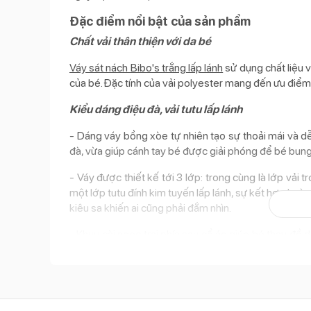
Đặc điểm nổi bật của sản phẩm
Chất vải thân thiện với da bé
Váy sát nách Bibo's trắng lấp lánh
sử dụng chất liệu 
của bé. Đặc tính của vải polyester mang đến ưu điểm
Kiểu dáng điệu đà, vải tutu lấp lánh
- Dáng váy bồng xòe tự nhiên tạo sự thoải mái và dễ
đà, vừa giúp cánh tay bé được giải phóng để bé bung
- Váy được thiết kế tới 3 lớp: trong cùng là lớp vải
một lớp tutu đính kim tuyến lấp lánh, sự kết hợp hoà
kiêu sa khiến ai cũng phải đắm nhìn.
- Khuy cài ngọc trai phía sau cổ áo giúp bé thay đồ
còn non nớt.
- Gam màu trắng tinh làm nổi bật vẻ