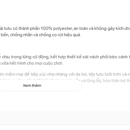
vải tutu có thành phần 100% polyester, an toàn và không gây kích ứn
 bền, chống nhăn và chống co rút hiệu quả.
 chịu trong từng cử động, kết hợp thiết kế sát nách phối bèo cánh t
 xõa hết mình cho mọi cuộc chơi.
 trơn mềm mại để tiếp xúc nhẹ nhàng với da bé, lớp tutu lưới trơn v
n hảo tạo nên một thiết kế vô cùng xinh xắn và lộng lẫy, hóa thân bé
Xem thêm
 dễ dàng và nhanh chóng, đặc biệt là với những bé trong giai đoạn đ