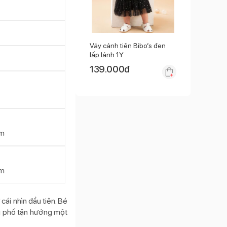
Váy cánh tiên Bibo’s đen
lấp lánh 1Y
139.000
đ
am
am
cái nhìn đầu tiên. Bé
ng phố tận hưởng một