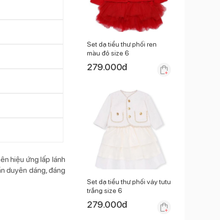
Set dạ tiểu thư phối ren
màu đỏ size 6
279.000
đ
ên hiệu ứng lấp lánh
ần duyên dáng, đáng
Set dạ tiểu thư phối váy tutu
trắng size 6
279.000
đ