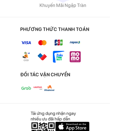
Khuyến Mãi Ngập Tràn
lấp lánh mỗi khi có
PHƯƠNG THỨC THANH TOÁN
ng tăng thêm phần nữ
ĐỐI TÁC VẬN CHUYỂN
ắn, không bị rơi
 Váy còn có khóa kéo
Tải ứng dụng nhận ngay
nhiều ưu đãi hấp dẫn