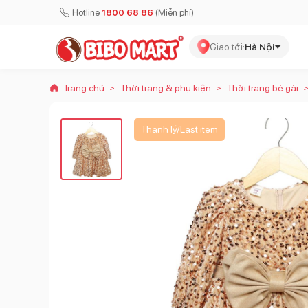
Hotline
1800 68 86
(Miễn phí)
Giao tới:
Hà Nội
Trang chủ
Thời trang & phụ kiện
Thời trang bé gái
>
>
Thanh lý/Last item