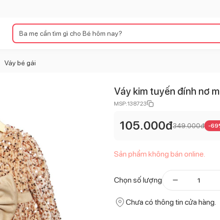
Váy bé gái
>
Váy kim tuyến đính nơ m
MSP:
138723
105.000
đ
349.000
đ
-
69
Sản phẩm không bán online.
Chọn số lượng
Chưa có thông tin cửa hàng.