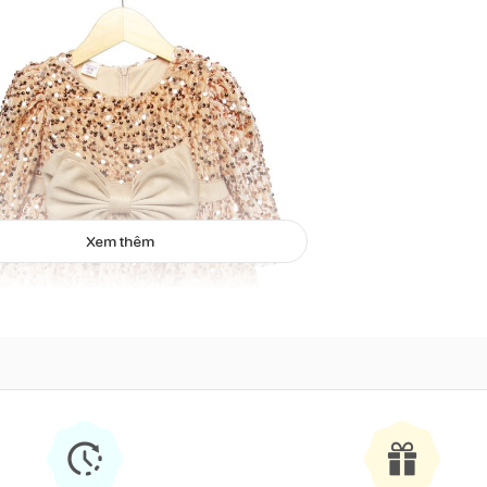
Xem thêm
Váy kim tuyến đính nơ màu vàng