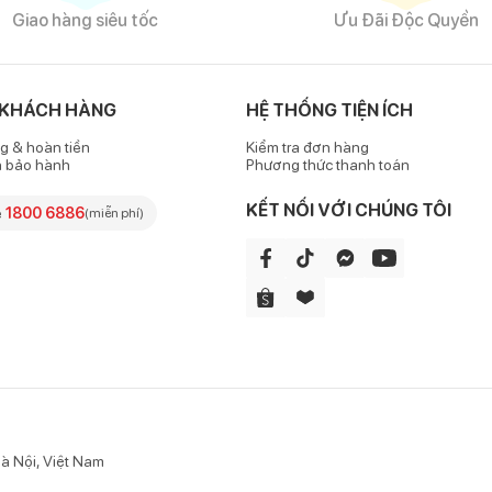
Giao hàng siêu tốc
Ưu Đãi Độc Quyền
ược đính kết bằng rất nhiều hạt kim tuyến màu vàng, tạo nên hiệu ứng 
 KHÁCH HÀNG
HỆ THỐNG TIỆN ÍCH
g & hoàn tiền
Kiểm tra đơn hàng
c làm bằng vải nhung màu vàng đính ở chính giữa eo. Chi tiết này cà
h bảo hành
Phương thức thanh toán
KẾT NỐI VỚI CHÚNG TÔI
e
1800 6886
(miễn phí)
oải mái khi mặc, đồng thời tôn lên nét điệu đà, dễ thương của bé.
uyến cũng như các chi tiết trang trí khác đều được đính kết chắc ch
úp bé không bị cộm ngứa và không bị lộ các vùng nhạy cảm khi mặc.
ơn.
à Nội, Việt Nam