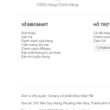
Đặc điểm nổi bật của sản phẩm
100% Hàng Chính Hãng
Thiết kế váy công chúa bắt mắt, điệu đà
-
Váy kim tuyến đính nơ màu vàng
có lớp vải ngoài đ
VỀ BIBOMART
HỖ TRỢ
ánh sáng chiếu vào.
Giới thiệu
CS đổi hàn
- Tô điểm cho bộ trang phục là một chiếc nơ lớn đượ
Liên hệ
Chính sác
tính cho bé khi mặc trang phục.
Danh sách cửa hàng
Zalo OA
Cẩm nang cho mẹ
Hotlin
Chính sách Affiliate
- Váy có kiểu dáng xòe nhẹ bồng bềnh tạo cảm giác th
Bảo mật thông tin cá nhân
Bản tin tuyển dụng
Chất liệu cao cấp, đường may tỉ mỉ
- Váy được may bằng vải nhung mềm mại, các hạt kim t
rụng trong khi bé mặc hay khi mẹ giặt phơi váy.
- Bên trong váy được may thêm lớp lót vải mỏng, gi
sau lưng mượt mà, giúp ba mẹ dễ mặc váy cho bé h
Đơn vị chủ quản: Công ty cổ phần Bibo Mart TM
Thích hợp diện ch
Địa chỉ: 120 Trần Duy Hưng, Phường Yên Hòa, Thành phố H