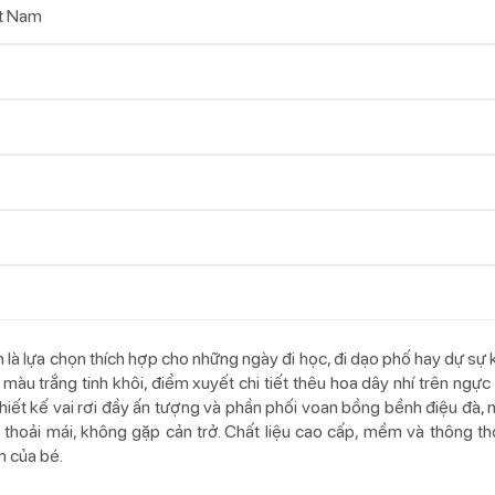
t Nam
à lựa chọn thích hợp cho những ngày đi học, đi dạo phố hay dự sự
n màu trắng tinh khôi, điểm xuyết chi tiết thêu hoa dây nhí trên ng
thiết kế vai rơi đầy ấn tượng và phần phối voan bồng bềnh điệu đà, 
 thoải mái, không gặp cản trở. Chất liệu cao cấp, mềm và thông t
m của bé.