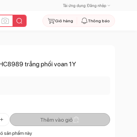
Tải ứng dụng
|
Đăng nhập
Giỏ hàng
Thông báo
's HC8989 trắng phối voan 1Y
Thêm vào giỏ
có sản phẩm này