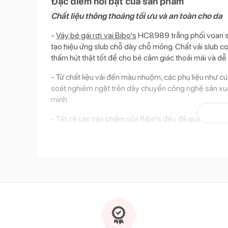
Đặc điểm nổi bật của sản phẩm
Chất liệu thông thoáng tối ưu và an toàn cho da
-
Váy bé gái rơi vai Bibo's
HC8989 trắng phối voan sử 
tạo hiệu ứng slub chỗ dày chỗ mỏng. Chất vải slub c
thấm hút thật tốt để cho bé cảm giác thoải mái và dễ
- Từ chất liệu vải đến màu nhuộm, các phụ liệu như cúc
soát nghiêm ngặt trên dây chuyền công nghệ sản xuấ
mình.
- Tất cả các sản phẩm của Bibo's đều đã qua kiểm ng
Thiết kế vai rơi và phối voan đầy nữ tính, thời tra
- Là một thiết kế cho mùa hè năng động, váy Chong