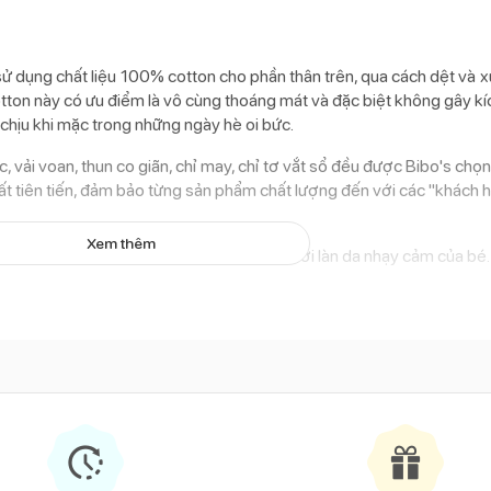
dụng chất liệu 100% cotton cho phần thân trên, qua cách dệt và x
otton này có ưu điểm là vô cùng thoáng mát và đặc biệt không gây kí
 chịu khi mặc trong những ngày hè oi bức.
, vải voan, thun co giãn, chỉ may, chỉ tơ vắt sổ đều được Bibo's chọn 
t tiên tiến, đảm bảo từng sản phẩm chất lượng đến với các "khách h
Xem thêm
hiệm về độ an toàn, không gây kích ứng với làn da nhạy cảm của bé.
ng