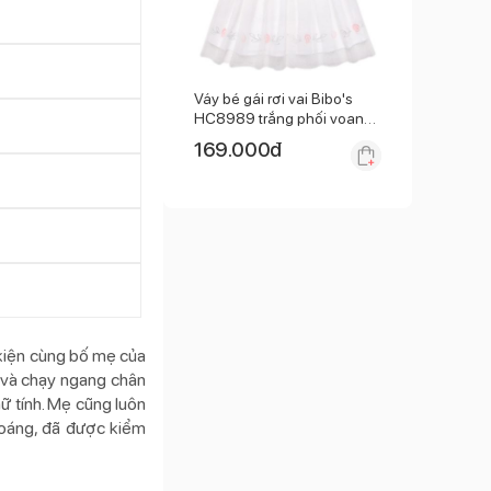
Váy bé gái rơi vai Bibo's
HC8989 trắng phối voan
6M
169.000
đ
 kiện cùng bố mẹ của
ực và chạy ngang chân
nữ tính. Mẹ cũng luôn
hoáng, đã được kiểm