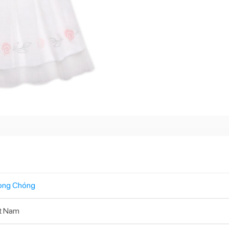
ong Chóng
t Nam