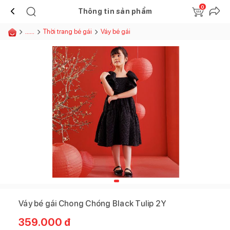
0
Thông tin sản phẩm
......
Thời trang bé gái
Váy bé gái
Váy bé gái Chong Chóng Black Tulip 2Y
359.000
đ