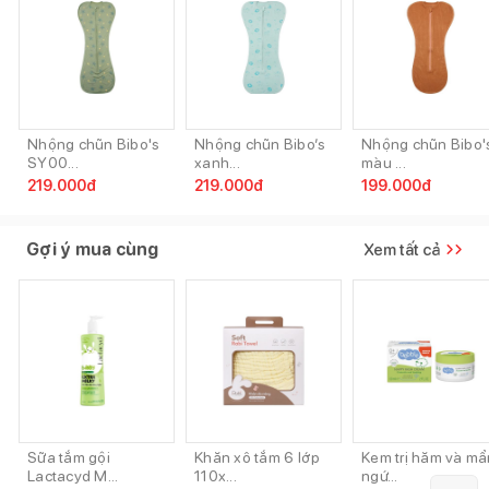
Nhộng chũn Bibo's
Nhộng chũn Bibo’s
Nhộng chũn Bibo'
SY00...
xanh...
màu ...
219.000
đ
219.000
đ
199.000
đ
Gợi ý mua cùng
Xem tất cả
Sữa tắm gội
Khăn xô tắm 6 lớp
Kem trị hăm và mẩ
Lactacyd M...
110x...
ngứ...